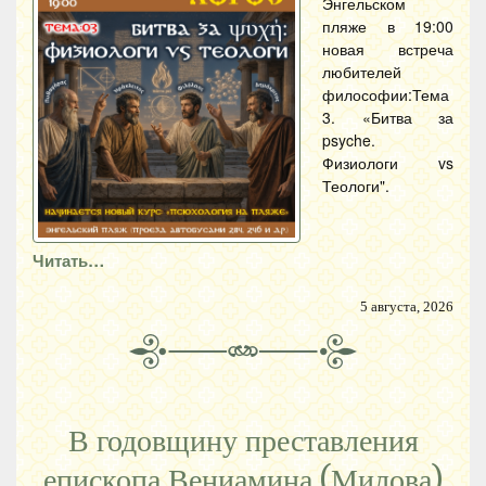
Энгельском
пляже в 19:00
новая встреча
любителей
философии:Тема
3. «Битва за
psyche.
Физиологи vs
Теологи".
Читать…
5 августа, 2026
В годовщину преставления
епископа Вениамина (Милова)