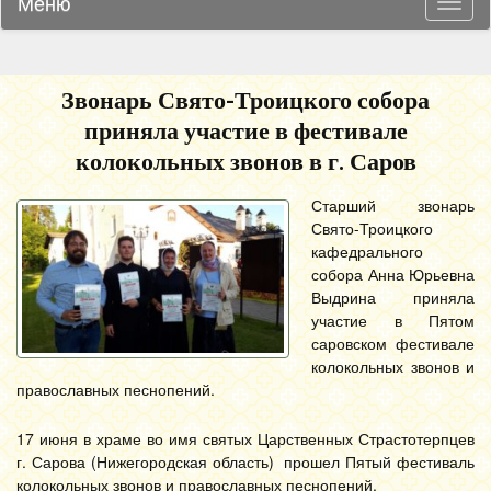
Меню
Навиг
Звонарь Свято-Троицкого собора
приняла участие в фестивале
колокольных звонов в г. Саров
Старший звонарь
Свято-Троицкого
кафедрального
собора Анна Юрьевна
Выдрина приняла
участие в Пятом
саровском фестивале
колокольных звонов и
православных песнопений.
17 июня в храме во имя святых Царственных Страстотерпцев
г. Сарова (Нижегородская область) прошел Пятый фестиваль
колокольных звонов и православных песнопений.