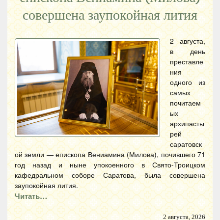
совершена заупокойная лития
2 августа,
в день
преставле
ния
одного из
самых
почитаем
ых
архипасты
рей
саратовск
ой земли — епископа Вениамина (Милова), почившего 71
год назад и ныне упокоенного в Свято-Троицком
кафедральном соборе Саратова, была совершена
заупокойная лития.
Читать…
2 августа, 2026