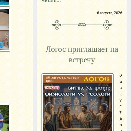
Читать…
6 августа, 2026
Логос приглашает на
встречу
6
а
в
г
у
с
т
а
н
а