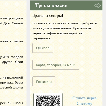
Требы онлайн
Братья и сестры!
то-Троицкого
ый Дню Святой
В комментарии укажите какую требу вы и
имена для поминовения. При оплате
через телефон комментарий не
передаётся.
льная ярмарка
QR code
ругих городов
е другое. Свои
Карта, телефон, Ю-мани
ка из шамотной
Реквизиты
 ярмарка была
скресной школы
Оплата через
кресной школы
Систему