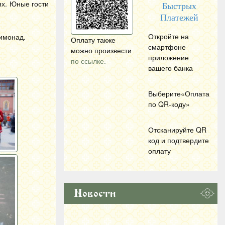
ях. Юные гости
Быстрых
Платежей
Откройте на
лимонад.
Оплату также
смартфоне
можно произвести
приложение
по ссылке.
вашего банка
Выберите«Оплата
по
QR
-коду»
Отсканируйте
QR
код и подтвердите
оплату
Новости