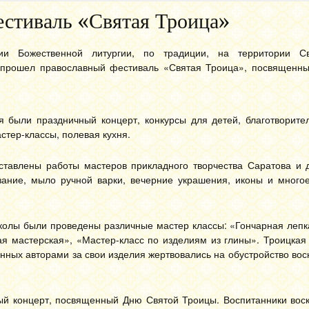
стиваль «Святая Троица»
и Божественной литургии, по традиции, на территории Свя
 прошел православный фестиваль «Святая Троица», посвященн
 были праздничный концерт, конкурсы для детей, благотворите
стер-классы, полевая кухня.
тавлены работы мастеров прикладного творчества Саратова и д
язание, мыло ручной варки, вечерние украшения, иконы и много
школы были проведены различные мастер классы: «Гончарная леп
ая мастерская», «Мастер-класс по изделиям из глины». Троицкая
енных авторами за свои изделия жертвовались на обустройство во
чный концерт, посвященный Дню Святой Троицы. Воспитанники вос