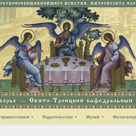
СОКОПРЕОСВЯЩЕННЕЙШЕГО ИГНАТИЯ, МИТРОПОЛИТА САРА
дворье — Свято-Троицкий кафедральный с
 православия
Издательство
Музей
Фотогале