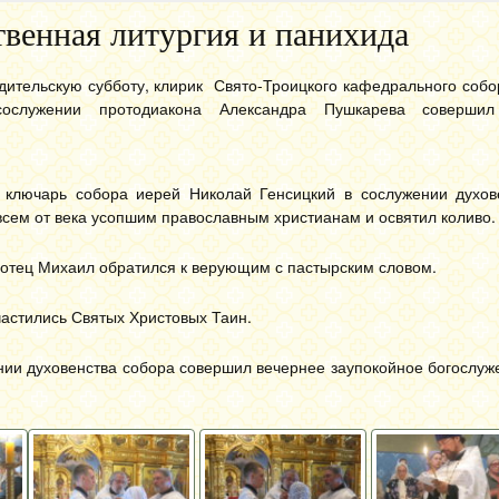
венная литургия и панихида
дительскую субботу, клирик Свято-Троицкого кафедрального соб
ослужении протодиакона Александра Пушкарева совершил
.
 ключарь собора иерей Николай Генсицкий в сослужении духов
сем от века усопшим православным христианам и освятил коливо.
отец Михаил обратился к верующим с пастырским словом.
астились Святых­ Христовых Таин.
нии духовенства собора совершил вечернее заупокойное богослуж