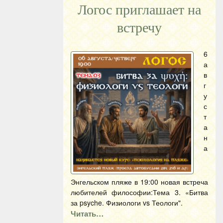
Логос приглашает на
встречу
6
а
в
г
у
с
т
а
н
а
Энгельском пляже в 19:00 новая встреча
любителей философии:Тема 3. «Битва
за psyche. Физиологи vs Теологи".
Читать…