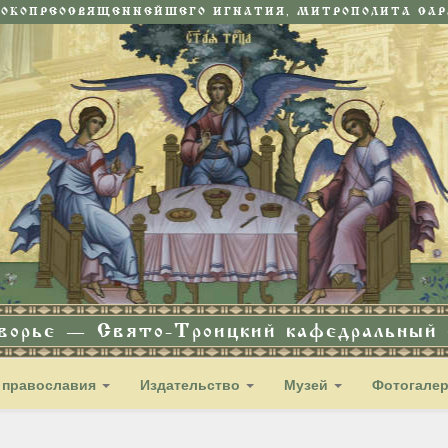
СОКОПРЕОСВЯЩЕННЕЙШЕГО ИГНАТИЯ, МИТРОПОЛИТА САРА
дворье — Свято-Троицкий кафедральный с
 православия
Издательство
Музей
Фотогале