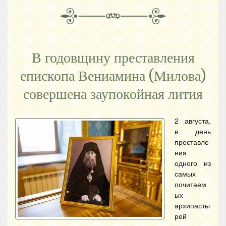
В годовщину преставления
епископа Вениамина (Милова)
совершена заупокойная лития
2 августа,
в день
преставле
ния
одного из
самых
почитаем
ых
архипасты
рей