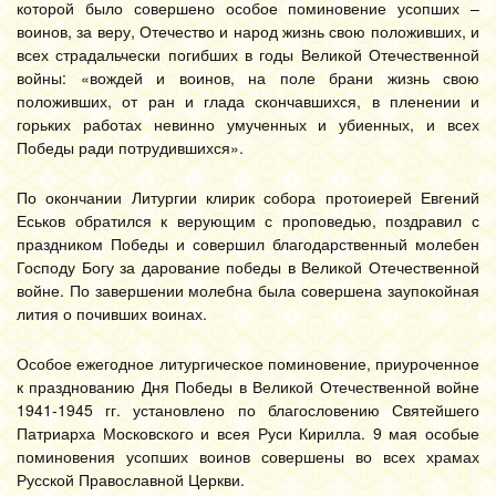
которой было совершено особое поминовение усопших –
воинов, за веру, Отечество и народ жизнь свою положивших, и
всех страдальчески погибших в годы Великой Отечественной
войны: «вождей и воинов, на поле брани жизнь свою
положивших, от ран и глада скончавшихся, в пленении и
горьких работах невинно умученных и убиенных, и всех
Победы ради потрудившихся».
По окончании Литургии клирик собора протоиерей Евгений
Еськов обратился к верующим с проповедью, поздравил с
праздником Победы и совершил благодарственный молебен
Господу Богу за дарование победы в Великой Отечественной
войне. По завершении молебна была совершена заупокойная
лития о почивших воинах.
Особое ежегодное литургическое поминовение, приуроченное
к празднованию Дня Победы в Великой Отечественной войне
1941-1945 гг. установлено по благословению Святейшего
Патриарха Московского и всея Руси Кирилла. 9 мая особые
поминовения усопших воинов совершены во всех храмах
Русской Православной Церкви.