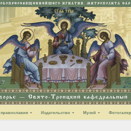
СОКОПРЕОСВЯЩЕННЕЙШЕГО ИГНАТИЯ, МИТРОПОЛИТА САРА
дворье — Свято-Троицкий кафедральный с
 православия
Издательство
Музей
Фотогале