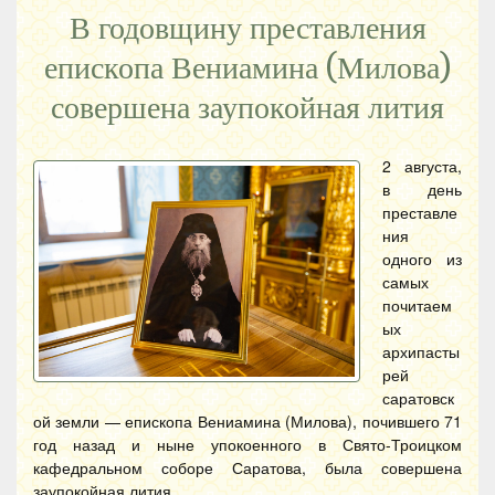
В годовщину преставления
епископа Вениамина (Милова)
совершена заупокойная лития
2 августа,
в день
преставле
ния
одного из
самых
почитаем
ых
архипасты
рей
саратовск
ой земли — епископа Вениамина (Милова), почившего 71
год назад и ныне упокоенного в Свято-Троицком
кафедральном соборе Саратова, была совершена
заупокойная лития.