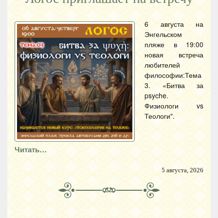
6 августа на
Энгельском
пляже в 19:00
новая встреча
любителей
философии:Тема
3. «Битва за
psyche.
Физиологи vs
Теологи".
Читать…
5 августа, 2026