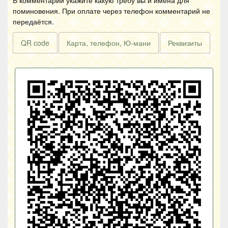
В комментарии укажите какую требу вы и имена для
поминовения. При оплате через телефон комментарий не
передаётся.
QR code
Карта, телефон, Ю-мани
Реквизиты