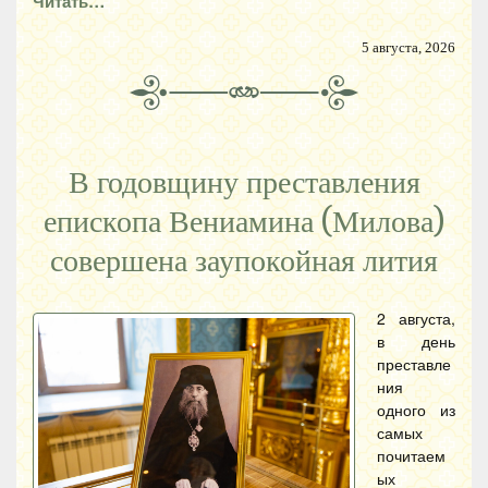
Читать…
5 августа, 2026
В годовщину преставления
епископа Вениамина (Милова)
совершена заупокойная лития
2 августа,
в день
преставле
ния
одного из
самых
почитаем
ых