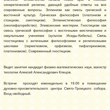
синкретической религии, дающей удобные ответы на все
сокровенные вопросы. Эллинизм как смесь греческой и
восточной культур. Греческая философия (платонизм и
стоицизм, скептицизм). Эллинистическая философия
(неопифагоре
йство
). Элевсинские мистерии. Гностицизм как
смесь греческой философии с восточными мистическими и
оккультными учениями (культом Исиды-Кибелы). Связь
гностицизма с античными философскими и религиозными
школами (герметизмом, орфизмом, пифагореизмом,
платонизмом). Современный гностицизм.
Ведет занятия кандидат физико-математических наук, магистр
теологии Алексей Александрович Клецов.
Встречи проходят еженедельно в 19.00 в помещении
духовно-просветительского центра Свято-Троицкого собора.
Вход свободный.