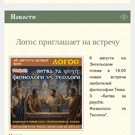
Новости
Логос приглашает на встречу
6 августа на
Энгельском
пляже в 19:00
новая встреча
любителей
философии:Тема
3. «Битва за
psyche.
Физиологи vs
Теологи".