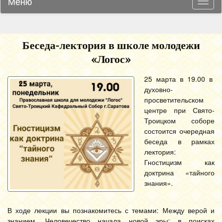
Меню
Навиг
Беседа-лектория в школе молодежи
«Логос»
25 марта в 19.00 в
духовно-
просветительском
центре при Свято-
Троицком соборе
состоится очередная
беседа в рамках
лектория:
Гностицизм как
доктрина «тайного
знания».
В ходе лекции вы познакомитесь с темами: Между верой и
знанием. Человечество начала новой эры: в поисках