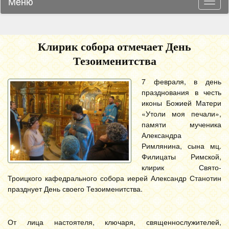
Меню
Навиг
Клирик собора отмечает День
Тезоименитства
7 февраля, в день
празднования в честь
иконы Божией Матери
«Утоли моя печали»,
памяти мученика
Александра
Римлянина, сына мц.
Филицаты Римской,
клирик Свято-
Троицкого кафедрального собора иерей Александр Станотин
празднует День своего Тезоименитства.
От лица настоятеля, ключаря, священнослужителей,