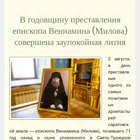
В годовщину преставления
епископа Вениамина (Милова)
совершена заупокойная лития
2 августа,
в день
преставле
ния
одного из
самых
почитаем
ых
архипасты
рей
саратовск
ой земли — епископа Вениамина (Милова), почившего 71
год назад и ныне упокоенного в Свято-Троицком