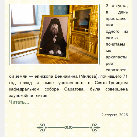
2 августа,
в день
преставле
ния
одного из
самых
почитаем
ых
архипасты
рей
саратовск
ой земли — епископа Вениамина (Милова), почившего 71
год назад и ныне упокоенного в Свято-Троицком
кафедральном соборе Саратова, была совершена
заупокойная лития.
Читать…
2 августа, 2026