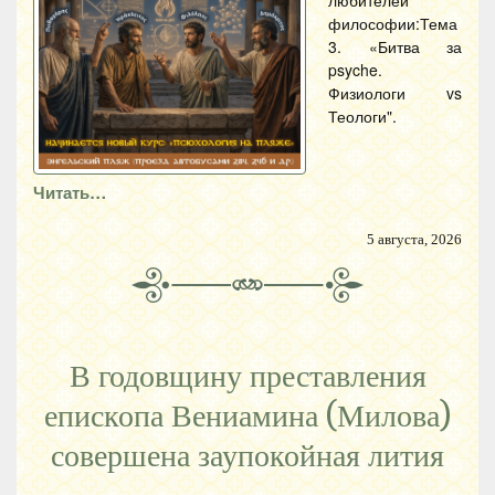
любителей
философии:Тема
3. «Битва за
psyche.
Физиологи vs
Теологи".
Читать…
5 августа, 2026
В годовщину преставления
епископа Вениамина (Милова)
совершена заупокойная лития