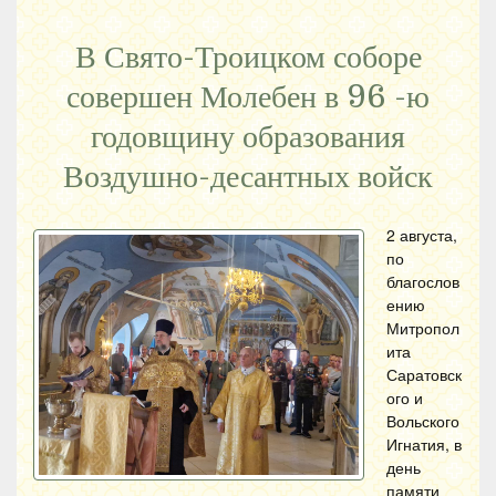
В Свято-Троицком соборе
совершен Молебен в 96 -ю
годовщину образования
Воздушно-десантных войск
2 августа,
по
благослов
ению
Митропол
ита
Саратовск
ого и
Вольского
Игнатия, в
день
памяти