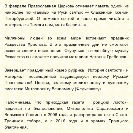
В феврале Православная Церковь отмечает память одной из
наиболее почитаемых на Руси святых — блаженной Ксении
Петербургской. О помощи святой в наше время читайте в
материале «Помоги нам, мати Ксения…».
Миллионы людей во всем мире встречают праздник
Рождества Христова. В эти праздничные дни не смолкают
рождественские песнопения. Окунуться в волшебную музыку
Рождества вы сможете прочитав материал Натальи Гребенюк.
Завершает праздничный номер рубрика «История святости» и
материал, посвященный выдающемуся иерарху Русской
Православной Церкви, великому молитвеннику и духовному
писателю Митрополиту Вениамину (Федченкову).
Напоминаем, что приходская газета «Троицкий листок»
издается по благословению Митрополита Саратовского и
Вольского Лонгина с 2006 года и распространяется в Свято-
Троицком соборе, а с 2016 года и в храмах Троицкого
благочиния.