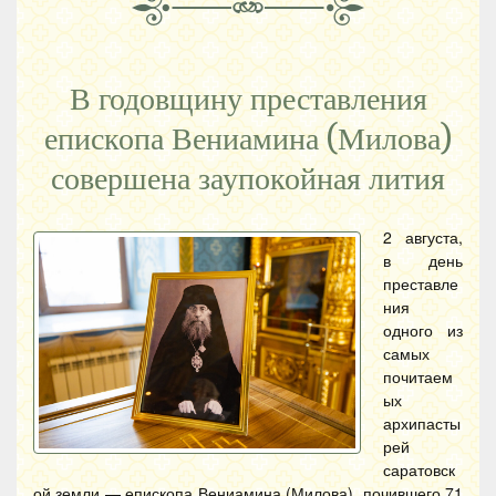
В годовщину преставления
епископа Вениамина (Милова)
совершена заупокойная лития
2 августа,
в день
преставле
ния
одного из
самых
почитаем
ых
архипасты
рей
саратовск
ой земли — епископа Вениамина (Милова), почившего 71