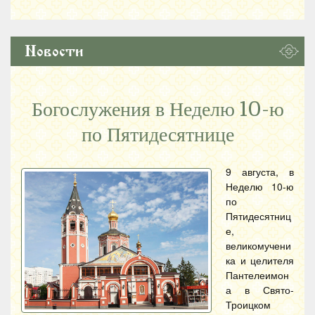
Новости
Богослужения в Неделю 10-ю
по Пятидесятнице
9 августа, в
Неделю 10-ю
по
Пятидесятниц
е,
великомучени
ка и целителя
Пантелеимон
а в Свято-
Троицком