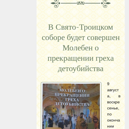
В Свято-Троицком
соборе будет совершен
Молебен о
прекращении греха
детоубийства
9
август
а, в
воскре
сенье,
по
оконча
нии