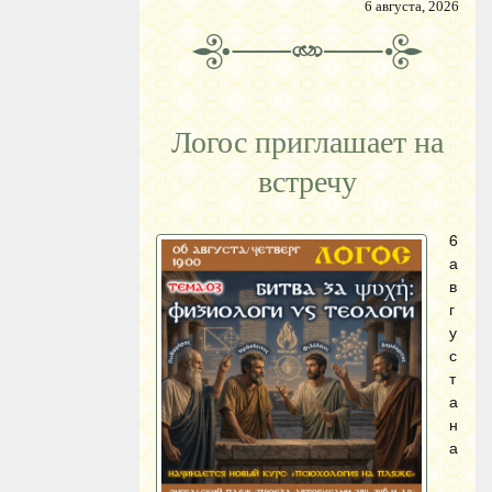
6 августа, 2026
Логос приглашает на
встречу
6
а
в
г
у
с
т
а
н
а