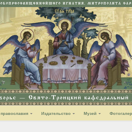
СОКОПРЕОСВЯЩЕННЕЙШЕГО ИГНАТИЯ, МИТРОПОЛИТА САРА
дворье — Свято-Троицкий кафедральный с
 православия
Издательство
Музей
Фотогале