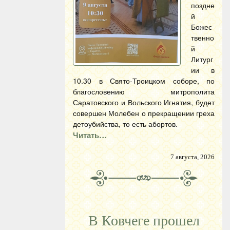
поздне
й
Божес
твенно
й
Литург
ии в
10.30 в Свято-Троицком соборе, по
благословению митрополита
Саратовского и Вольского Игнатия, будет
совершен Молебен о прекращении греха
детоубийства, то есть абортов.
Читать…
7 августа, 2026
В Ковчеге прошел