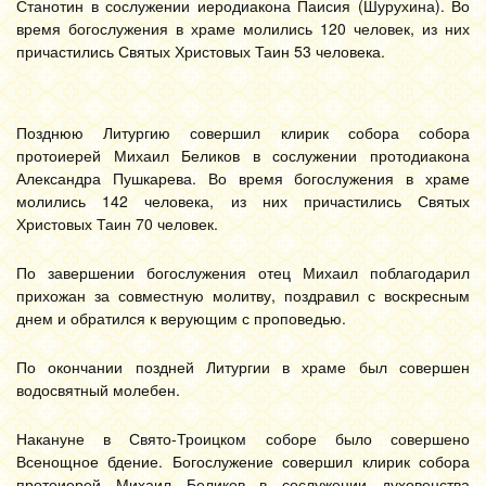
Станотин в сослужении иеродиакона Паисия (Шурухина). Во
время богослужения в храме молились 120 человек, из них
причастились Святых Христовых Таин 53 человека.
Позднюю Литургию совершил клирик собора собора
протоиерей Михаил Беликов в сослужении протодиакона
Александра Пушкарева. Во время богослужения в храме
молились 142 человека, из них причастились Святых
Христовых Таин 70 человек.
По завершении богослужения отец Михаил поблагодарил
прихожан за совместную молитву, поздравил с воскресным
днем и обратился к верующим с проповедью.
По окончании поздней Литургии в храме был совершен
водосвятный молебен.
Накануне в Свято-Троицком соборе было совершено
Всенощное бдение. Богослужение совершил клирик собора
протоиерей Михаил Беликов в сослужении духовенства