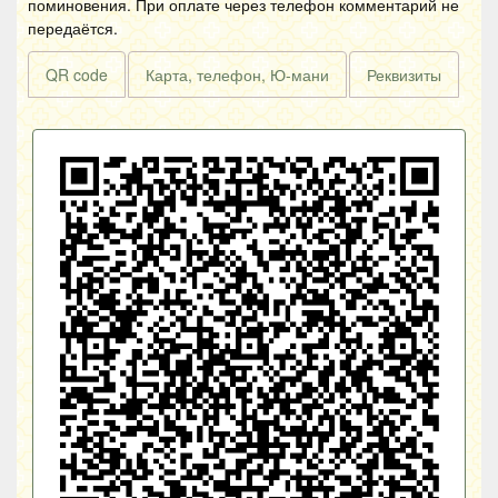
поминовения. При оплате через телефон комментарий не
передаётся.
QR code
Карта, телефон, Ю-мани
Реквизиты