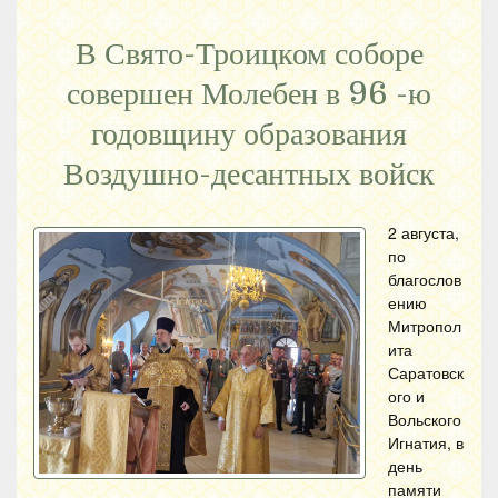
В Свято-Троицком соборе
совершен Молебен в 96 -ю
годовщину образования
Воздушно-десантных войск
2 августа,
по
благослов
ению
Митропол
ита
Саратовск
ого и
Вольского
Игнатия, в
день
памяти