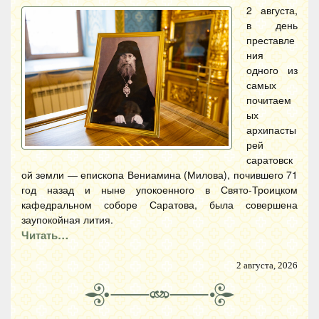
2 августа,
в день
преставле
ния
одного из
самых
почитаем
ых
архипасты
рей
саратовск
ой земли — епископа Вениамина (Милова), почившего 71
год назад и ныне упокоенного в Свято-Троицком
кафедральном соборе Саратова, была совершена
заупокойная лития.
Читать…
2 августа, 2026