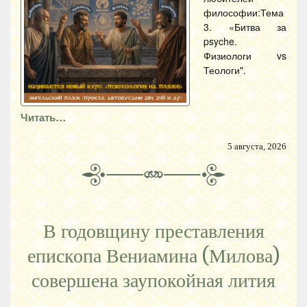
философии:Тема
3. «Битва за
psyche.
Физиологи vs
Теологи".
Читать…
5 августа, 2026
В годовщину преставления
епископа Вениамина (Милова)
совершена заупокойная лития