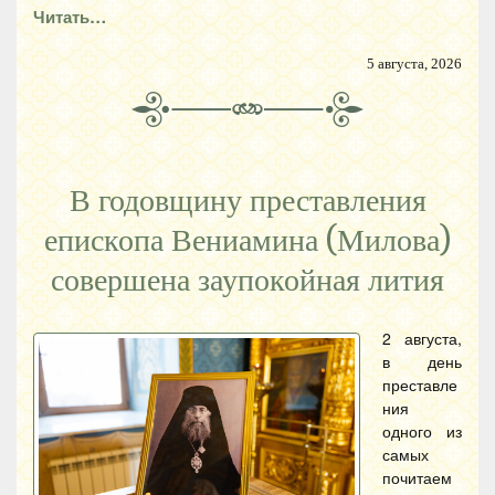
Читать…
5 августа, 2026
В годовщину преставления
епископа Вениамина (Милова)
совершена заупокойная лития
2 августа,
в день
преставле
ния
одного из
самых
почитаем