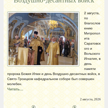
Воздушно-десантных войск
2 августа,
по
благослов
ению
Митропол
ита
Саратовск
ого и
Вольского
Игнатия, в
день
памяти
пророка Божия Илии и день Воздушно-десантных войск, в
Свято-Троицком кафедральном соборе был совершен
молебен.
Читать…
2 августа, 2026