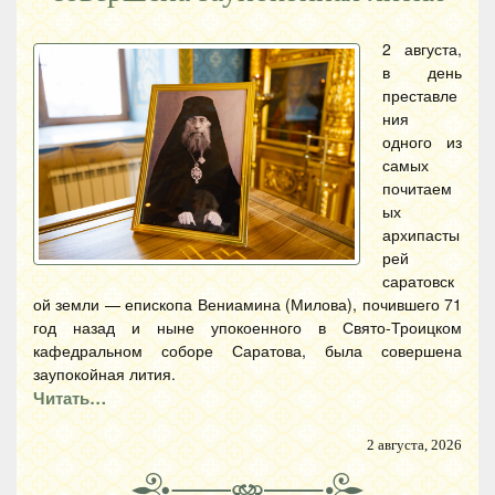
2 августа,
в день
преставле
ния
одного из
самых
почитаем
ых
архипасты
рей
саратовск
ой земли — епископа Вениамина (Милова), почившего 71
год назад и ныне упокоенного в Свято-Троицком
кафедральном соборе Саратова, была совершена
заупокойная лития.
Читать…
2 августа, 2026