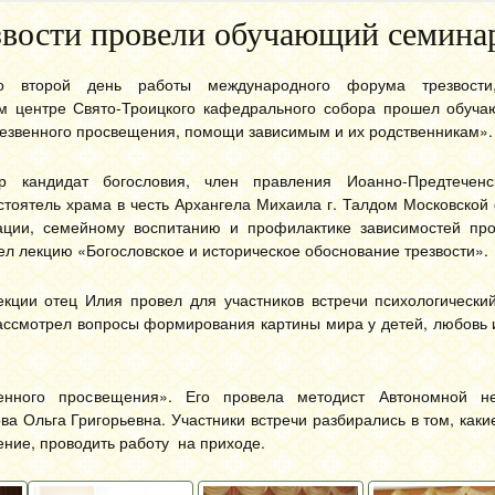
звости провели обучающий семина
о второй день работы международного форума трезвости
ом центре Свято-Троицкого кафедрального собора прошел обуч
езвенного просвещения, помощи зависимым и их родственникам».
р кандидат богословия, член правления Иоанно-Предтеченск
стоятель храма в честь Архангела Михаила г. Талдом Московской 
зации, семейному воспитанию и профилактике зависимостей пр
ел лекцию «Богословское и историческое обоснование трезвости».
кции отец Илия провел для участников встречи психологический
 рассмотрел вопросы формирования картины мира у детей, любовь
венного просвещения». Его провела методист Автономной н
ва Ольга Григорьевна. Участники встречи разбирались в том, каки
ние, проводить работу на приходе.