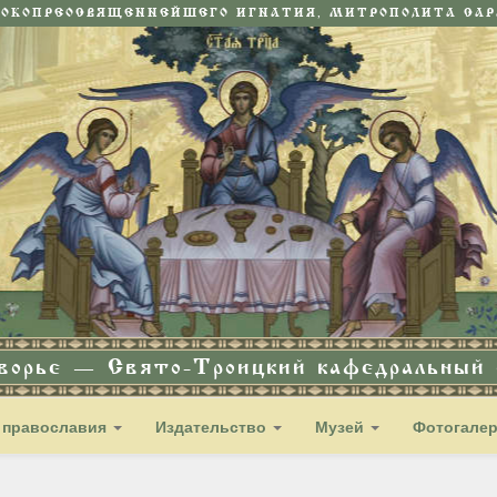
СОКОПРЕОСВЯЩЕННЕЙШЕГО ИГНАТИЯ, МИТРОПОЛИТА САРА
дворье — Свято-Троицкий кафедральный с
 православия
Издательство
Музей
Фотогале