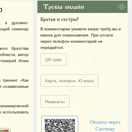
Требы онлайн
р
Братья и сестры!
, в духовно-
ающий семинар
В комментарии укажите какую требу вы и
имена для поминовения. При оплате
через телефон комментарий не
передаётся.
ого братства
области, автор
QR code
отоиерей Илия
 тренинг «Как
Карта, телефон, Ю-мани
 и созависимые
Реквизиты
екоммерческой
е использовать
Оплата через
Систему