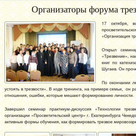
Организаторы форума тре
17 октября, в
просветительск
«Организация тр
Открыл семина
«Трезвение», на
книг по катехи
Шугаев. Он проч
По окончании ле
устоять в трезвости». В ходе тренинга, на примере семьи, он
отношения, ошибки, которые мешают формированию личности.
Завершил семинар практикум-дискуссия «Технологии трез
организации «Просветительский центр» г. Екатеринбурга Чекедо
активные формы обучения, как формировать трезвое мировоззре