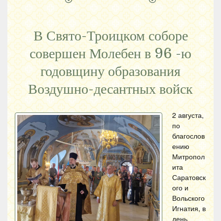
В Свято-Троицком соборе
совершен Молебен в 96 -ю
годовщину образования
Воздушно-десантных войск
2 августа,
по
благослов
ению
Митропол
ита
Саратовск
ого и
Вольского
Игнатия, в
день