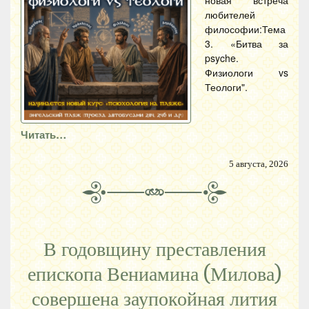
новая встреча
любителей
философии:Тема
3. «Битва за
psyche.
Физиологи vs
Теологи".
Читать…
5 августа, 2026
В годовщину преставления
епископа Вениамина (Милова)
совершена заупокойная лития