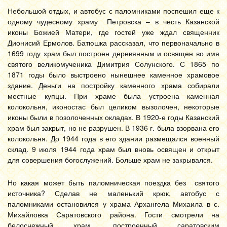
Небольшой отдых, и автобус с паломниками поспешил еще к
одному чудесному храму Петровска – в честь Казанской
иконы Божией Матери, где гостей уже ждал священник
Дионисий Ермолов. Батюшка рассказал, что первоначально в
1699 году храм был построен деревянным и освящен во имя
святого великомученика Димитрия Солунского. С 1865 по
1871 годы было выстроено нынешнее каменное храмовое
здание. Деньги на постройку каменного храма собирали
местные купцы. При храме была устроена каменная
колокольня, иконостас был целиком вызолочен, некоторые
иконы были в позолоченных окладах. В 1920-е годы Казанский
храм был закрыт, но не разрушен. В 1936 г. была взорвана его
колокольня. До 1944 года в его здании размещался военный
склад. 9 июля 1944 года храм был вновь освящен и открыт
для совершения богослужений. Больше храм не закрывался.
Но какая может быть паломническая поездка без святого
источника? Сделав не маленький крюк, автобус с
паломниками остановился у храма Архангела Михаила в с.
Михайловка Саратовского района. Гости смотрели на
белоснежный храм, построенный саратовским