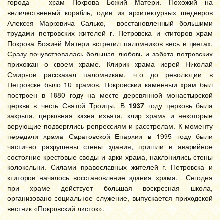
города – храм Покрова Божий Матери. Похожий на
величественный корабль, один из архитектурных шедевров
Алексея Марковича Салько, восстановленный большими
трудами петровских жителей г. Петровска и ктиторов храм
Покрова Божией Матери встретил паломников весь в цветах.
Сразу почувствовалась большая любовь и забота петровских
прихожан о своем храме. Клирик храма иерей Николай
Смирнов рассказал паломникам, что до революции в
Петровске было 10 храмов. Покровский каменный храм был
построен в 1880 году на месте деревянной монастырской
церкви в честь Святой Троицы. В
1937
году церковь была
закрыта, церковная казна изъята, клир храма и некоторые
верующие подверглись репрессиям и расстрелам. К моменту
передачи храма Саратовской Епархии в 1995 году были
частично разрушены стены здания, пришли в аварийное
состояние крестовые своды и арки храма, наклонились стены
колокольни. Силами православных жителей г. Петровска и
ктиторов началось восстановление здания храма. Сегодня
при храме действует большая воскресная школа,
организовано социальное служение, выпускается приходской
вестник «Покровский листок».