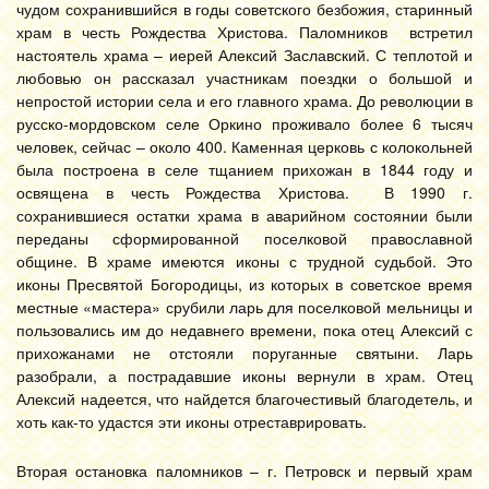
чудом сохранившийся в годы советского безбожия, старинный
храм в честь Рождества Христова. Паломников встретил
настоятель храма – иерей Алексий Заславский. С теплотой и
любовью он рассказал участникам поездки о большой и
непростой истории села и его главного храма. До революции в
русско-мордовском селе Оркино проживало более 6 тысяч
человек, сейчас – около 400. Каменная церковь с колокольней
была построена в селе тщанием прихожан в 1844 году и
освящена в честь Рождества Христова. В 1990 г.
сохранившиеся остатки храма в аварийном состоянии были
переданы сформированной поселковой православной
общине. В храме имеются иконы с трудной судьбой. Это
иконы Пресвятой Богородицы, из которых в советское время
местные «мастера» срубили ларь для поселковой мельницы и
пользовались им до недавнего времени, пока отец Алексий с
прихожанами не отстояли поруганные святыни. Ларь
разобрали, а пострадавшие иконы вернули в храм. Отец
Алексий надеется, что найдется благочестивый благодетель, и
хоть как-то удастся эти иконы отреставрировать.
Вторая остановка паломников – г. Петровск и первый храм