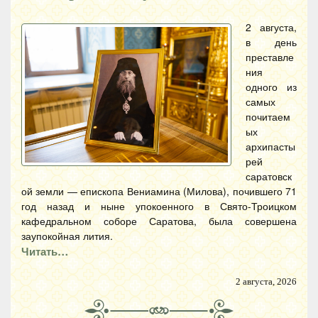
2 августа,
в день
преставле
ния
одного из
самых
почитаем
ых
архипасты
рей
саратовск
ой земли — епископа Вениамина (Милова), почившего 71
год назад и ныне упокоенного в Свято-Троицком
кафедральном соборе Саратова, была совершена
заупокойная лития.
Читать…
2 августа, 2026