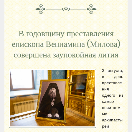
В годовщину преставления
епископа Вениамина (Милова)
совершена заупокойная лития
2 августа,
в день
преставле
ния
одного из
самых
почитаем
ых
архипасты
рей
саратовск