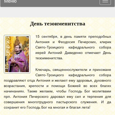
Меню
Навиг
День тезоименитства
15 сентября, в день памяти преподобных
Антония и Феодосия Печерских, клирик
Свято-Троицкого кафедрального собора
иерей Антоний Давиденко отмечает День
тезоименитства.
Ключарь, священнослужители и прихожане
Свято-Троицкого кафедрального собора
поздравляют отца Антония и желают ему здоровья, духовного
возрастания, крепости и помощи Божией во всех благих
начинаниях. Также желаем, чтобы Господь Бог молитвами
прп. Антония Печерского даровал ему сил и терпения для
совершения многотрудного пастырского служения. И да
сохранит его Господь Бог на многая и благая лета!