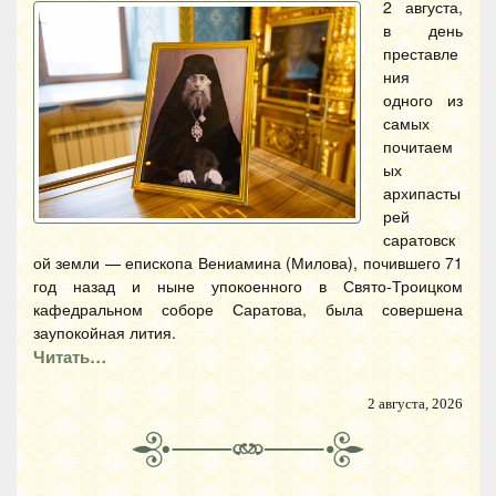
2 августа,
в день
преставле
ния
одного из
самых
почитаем
ых
архипасты
рей
саратовск
ой земли — епископа Вениамина (Милова), почившего 71
год назад и ныне упокоенного в Свято-Троицком
кафедральном соборе Саратова, была совершена
заупокойная лития.
Читать…
2 августа, 2026