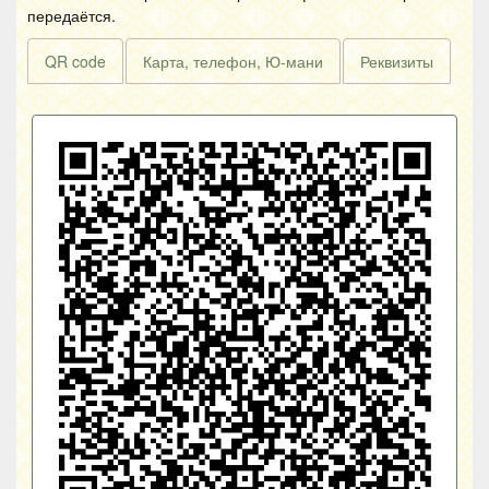
передаётся.
QR code
Карта, телефон, Ю-мани
Реквизиты