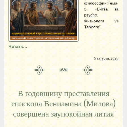
философии:Тема
3. «Битва за
psyche.
Физиологи vs
Теологи".
Читать…
5 августа, 2026
В годовщину преставления
епископа Вениамина (Милова)
совершена заупокойная лития