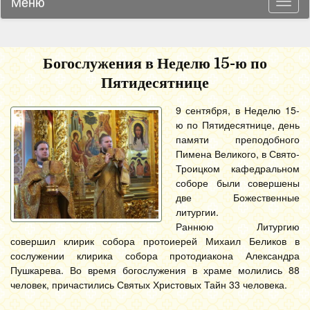
Меню
Навиг
Богослужения в Неделю 15-ю по
Пятидесятнице
9 сентября, в Неделю 15-
ю по Пятидесятнице, день
памяти преподобного
Пимена Великого, в Свято-
Троицком кафедральном
соборе были совершены
две Божественные
литургии.
Раннюю Литургию
совершил клирик собора протоиерей Михаил Беликов в
сослужении клирика собора протодиакона Александра
Пушкарева. Во время богослужения в храме молились 88
человек, причастились Святых Христовых Тайн 33 человека.