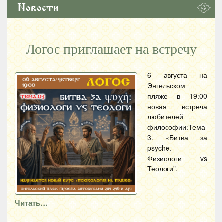
Новости
Логос приглашает на встречу
6 августа на
Энгельском
пляже в 19:00
новая встреча
любителей
философии:Тема
3. «Битва за
psyche.
Физиологи vs
Теологи".
Читать…