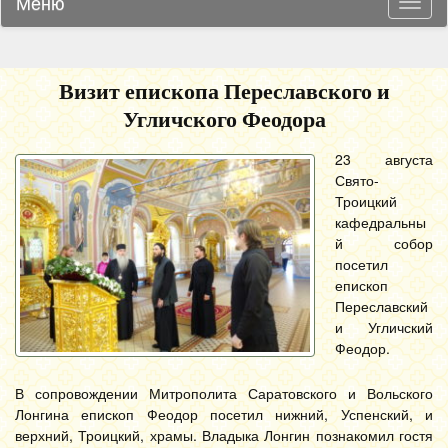
Меню
Навиг
Визит епископа Переславского и
Угличского Феодора
23 августа
Свято-
Троицкий
кафедральны
й собор
посетил
епископ
Переславский
и Угличский
Феодор.
В сопровождении Митрополита Саратовского и Вольского
Лонгина епископ Феодор посетил нижний, Успенский, и
верхний, Троицкий, храмы. Владыка Лонгин познакомил гостя