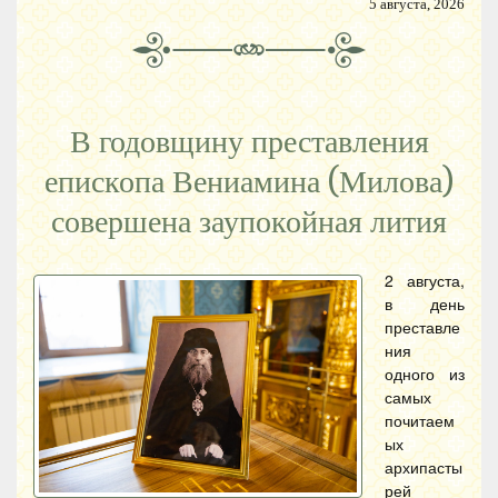
5 августа, 2026
В годовщину преставления
епископа Вениамина (Милова)
совершена заупокойная лития
2 августа,
в день
преставле
ния
одного из
самых
почитаем
ых
архипасты
рей