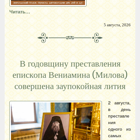
Читать…
5 августа, 2026
В годовщину преставления
епископа Вениамина (Милова)
совершена заупокойная лития
2 августа,
в день
преставле
ния
одного из
самых