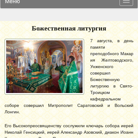
Меню
Навиг
Божественная литургия
7 августа, в день
памяти
преподобного Макар
ия Желтоводского,
Унженского
совершил
Божественную
литургию в Свято-
Троицком
кафедральном
соборе совершил Митрополит Саратовский и Вольский
Лонгин.
Его Высокопреосвященству сослужили ключарь собора иерей
Николай Генсицкий, иерей Александр Азовский, диакон Иоанн