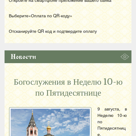
Откройте на смартфоне приложение вашего банка
Выберите«Оплата по
QR
-коду»
Отсканируйте
QR
код и подтвердите оплату
Новости
Богослужения в Неделю 10-ю
по Пятидесятнице
9 августа, в
Неделю 10-ю
по
Пятидесятниц
е,