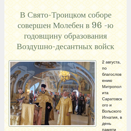
В Свято-Троицком соборе
совершен Молебен в 96 -ю
годовщину образования
Воздушно-десантных войск
2 августа,
по
благослов
ению
Митропол
ита
Саратовск
ого и
Вольского
Игнатия, в
день
памяти