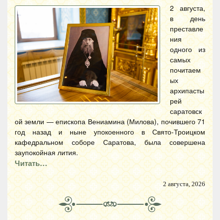
2 августа,
в день
преставле
ния
одного из
самых
почитаем
ых
архипасты
рей
саратовск
ой земли — епископа Вениамина (Милова), почившего 71
год назад и ныне упокоенного в Свято-Троицком
кафедральном соборе Саратова, была совершена
заупокойная лития.
Читать…
2 августа, 2026