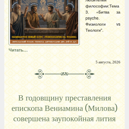
философии:Тема
3. «Битва за
psyche.
Физиологи vs
Теологи".
Читать…
5 августа, 2026
В годовщину преставления
епископа Вениамина (Милова)
совершена заупокойная лития