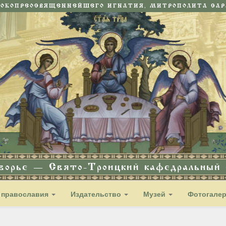
СОКОПРЕОСВЯЩЕННЕЙШЕГО ИГНАТИЯ, МИТРОПОЛИТА САРА
дворье — Свято-Троицкий кафедральный с
 православия
Издательство
Музей
Фотогале