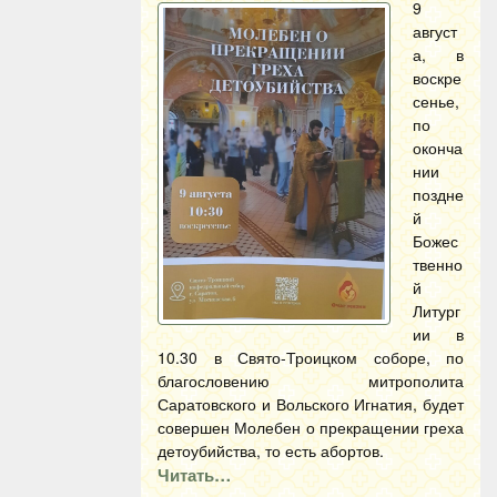
9
август
а, в
воскре
сенье,
по
оконча
нии
поздне
й
Божес
твенно
й
Литург
ии в
10.30 в Свято-Троицком соборе, по
благословению митрополита
Саратовского и Вольского Игнатия, будет
совершен Молебен о прекращении греха
детоубийства, то есть абортов.
Читать…