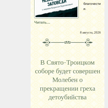
благочести
и.
Читать…
8 августа, 2026
В Свято-Троицком
соборе будет совершен
Молебен о
прекращении греха
детоубийства