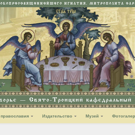
СОКОПРЕОСВЯЩЕННЕЙШЕГО ИГНАТИЯ, МИТРОПОЛИТА САРА
дворье — Свято-Троицкий кафедральный с
 православия
Издательство
Музей
Фотогале