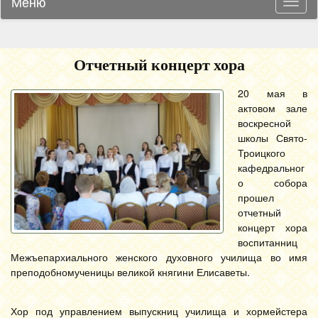
Меню
Навиг
Отчетный концерт хора
20 мая в
актовом зале
воскресной
школы Свято-
Троицкого
кафедральног
о собора
прошел
отчетный
концерт хора
воспитанниц
Межъепархиального женского духовного училища во имя
преподобномученицы великой княгини Елисаветы.
Хор под управлением выпускниц училища и хормейстера