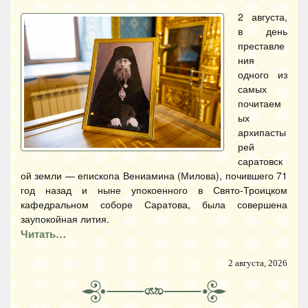
2 августа,
в день
преставле
ния
одного из
самых
почитаем
ых
архипасты
рей
саратовск
ой земли — епископа Вениамина (Милова), почившего 71
год назад и ныне упокоенного в Свято-Троицком
кафедральном соборе Саратова, была совершена
заупокойная лития.
Читать…
2 августа, 2026