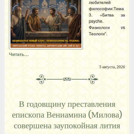
любителей
философии:Тема
3. «Битва за
psyche.
Физиологи vs
Теологи".
Читать…
5 августа, 2026
В годовщину преставления
епископа Вениамина (Милова)
совершена заупокойная лития