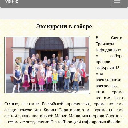
Меню
Навиг
Экскурсии в соборе
В Свято-
Троицком
кафедрально
м соборе
прошли
экскурсии.
13
мая
воспитанники
воскресных
школ храма
во имя всех
Святых, в земле Российской просиявших, храма во имя
священномученика Космы Саратовского и храма во имя
святой равноапостольной Марии Магдалины города Саратова
посетили с экскурсиями Свято-Троицкий кафедральный собор.