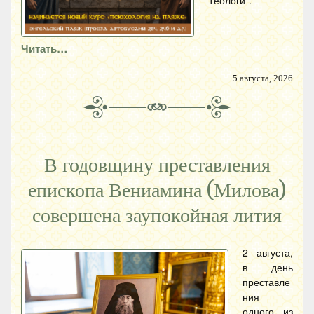
Теологи".
Читать…
5 августа, 2026
В годовщину преставления
епископа Вениамина (Милова)
совершена заупокойная лития
2 августа,
в день
преставле
ния
одного из