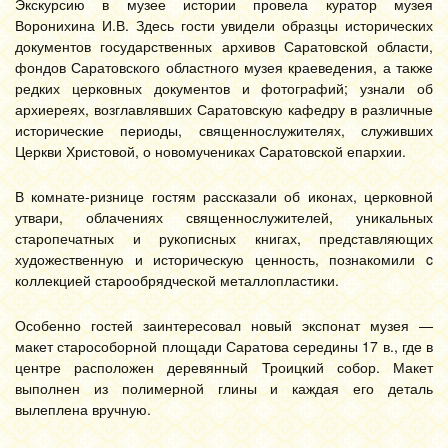
Экскурсию в музее истории провела куратор музея
Воронихина И.В. Здесь гости увидели образцы исторических
документов государственных архивов Саратовской области,
фондов Саратовского областного музея краеведения, а также
редких церковных документов и фотографий; узнали об
архиереях, возглавлявших Саратовскую кафедру в различные
исторические периоды, священнослужителях, служивших
Церкви Христовой, о новомучениках Саратовской епархии.
В комнате-ризнице гостям рассказали об иконах, церковной
утвари, облачениях священнослужителей, уникальных
старопечатных и рукописных книгах, представляющих
художественную и историческую ценность, познакомили c
коллекцией старообрядческой металлопластики.
Особенно гостей заинтересовал новый экспонат музея —
макет старособорной площади Саратова середины 17 в., где в
центре расположен деревянный Троицкий собор. Макет
выполнен из полимерной глины и каждая его деталь
вылеплена вручную.