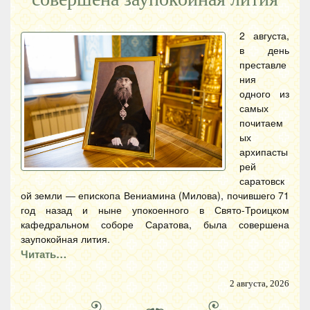
2 августа,
в день
преставле
ния
одного из
самых
почитаем
ых
архипасты
рей
саратовск
ой земли — епископа Вениамина (Милова), почившего 71
год назад и ныне упокоенного в Свято-Троицком
кафедральном соборе Саратова, была совершена
заупокойная лития.
Читать…
2 августа, 2026