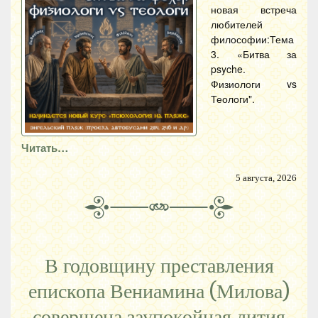
новая встреча
любителей
философии:Тема
3. «Битва за
psyche.
Физиологи vs
Теологи".
Читать…
5 августа, 2026
В годовщину преставления
епископа Вениамина (Милова)
совершена заупокойная лития