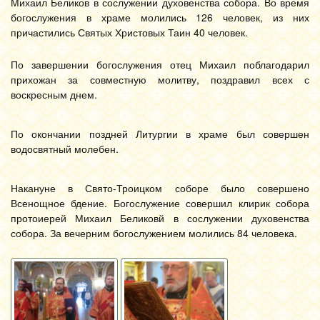
Михаил Беликов в сослужении духовенства собора. Во время
богослужения в храме молились 126 человек, из них
причастились Святых Христовых Таин 40 человек.
По завершении богослужения отец Михаил поблагодарил
прихожан за совместную молитву, поздравил всех с
воскресным днем.
По окончании поздней Литургии в храме был совершен
водосвятный молебен.
Накануне в Свято-Троицком соборе было совершено
Всенощное бдение. Богослужение совершил клирик собора
протоиерей Михаил Беликовй в сослужении духовенства
собора. За вечерним богослужением молились 84 человека.