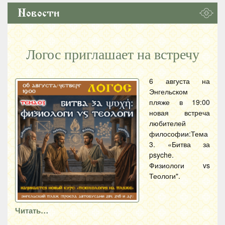
Новости
Логос приглашает на встречу
6 августа на
Энгельском
пляже в 19:00
новая встреча
любителей
философии:Тема
3. «Битва за
psyche.
Физиологи vs
Теологи".
Читать…