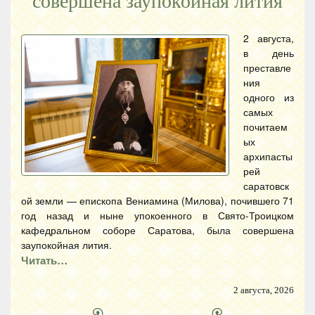
совершена заупокойная лития
2 августа,
в день
преставле
ния
одного из
самых
почитаем
ых
архипасты
рей
саратовск
ой земли — епископа Вениамина (Милова), почившего 71
год назад и ныне упокоенного в Свято-Троицком
кафедральном соборе Саратова, была совершена
заупокойная лития.
Читать…
2 августа, 2026