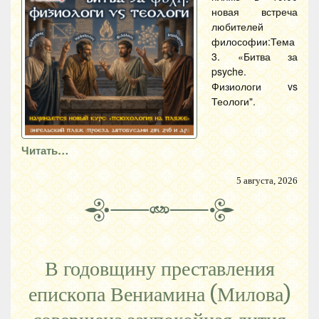
новая встреча
любителей
философии:Тема
3. «Битва за
psyche.
Физиологи vs
Теологи".
Читать…
5 августа, 2026
В годовщину преставления
епископа Вениамина (Милова)