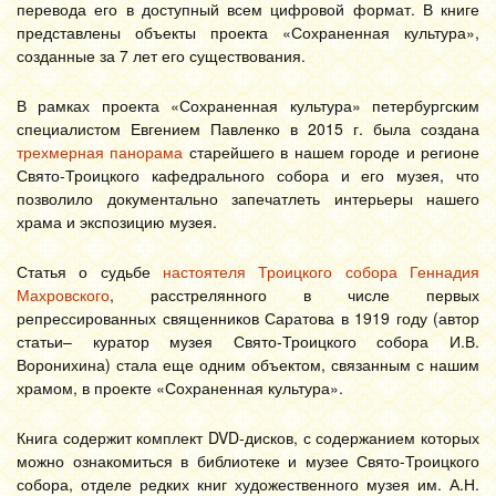
перевода его в доступный всем цифровой формат. В книге
представлены объекты проекта «Сохраненная культура»,
созданные за 7 лет его существования.
В рамках проекта «Сохраненная культура» петербургским
специалистом Евгением Павленко в 2015 г. была создана
трехмерная панорама
старейшего в нашем городе и регионе
Свято-Троицкого кафедрального собора и его музея, что
позволило документально запечатлеть интерьеры нашего
храма и экспозицию музея.
Статья о судьбе
настоятеля Троицкого собора Геннадия
Махровского
, расстрелянного в числе первых
репрессированных священников Саратова в 1919 году (автор
статьи– куратор музея Свято-Троицкого собора И.В.
Воронихина) стала еще одним объектом, связанным с нашим
храмом, в проекте «Сохраненная культура».
Книга содержит комплект DVD-дисков, с содержанием которых
можно ознакомиться в библиотеке и музее Свято-Троицкого
собора, отделе редких книг художественного музея им. А.Н.