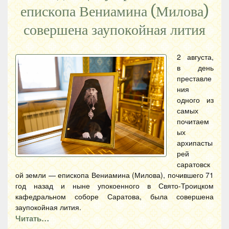
епископа Вениамина (Милова)
совершена заупокойная лития
2 августа,
в день
преставле
ния
одного из
самых
почитаем
ых
архипасты
рей
саратовск
ой земли — епископа Вениамина (Милова), почившего 71
год назад и ныне упокоенного в Свято-Троицком
кафедральном соборе Саратова, была совершена
заупокойная лития.
Читать…