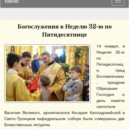
Меню
Навиг
Богослужения в Неделю 32-ю по
Пятидесятнице
14 января, в
Неделю 32-ю
по
Пятидесятниц
е, пред
Богоявлением
, праздник
Обрезания
Господня и
день памяти
святителя
Василия Великого, архиепископа Кесарии Каппадокийской в
Свято-Троицком кафедральном соборе были совершены две
Божественные литургии.