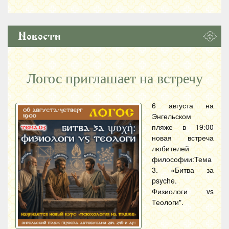
Новости
Логос приглашает на встречу
6 августа на
Энгельском
пляже в 19:00
новая встреча
любителей
философии:Тема
3. «Битва за
psyche.
Физиологи vs
Теологи".