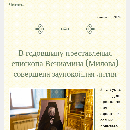
Читать…
5 августа, 2026
В годовщину преставления
епископа Вениамина (Милова)
совершена заупокойная лития
2 августа,
в день
преставле
ния
одного из
самых
почитаем