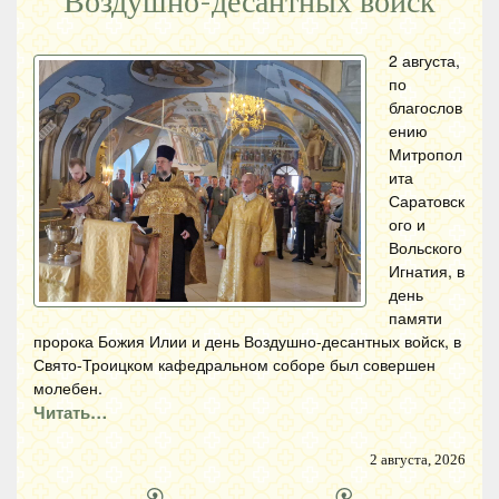
Воздушно-десантных войск
2 августа,
по
благослов
ению
Митропол
ита
Саратовск
ого и
Вольского
Игнатия, в
день
памяти
пророка Божия Илии и день Воздушно-десантных войск, в
Свято-Троицком кафедральном соборе был совершен
молебен.
Читать…
2 августа, 2026