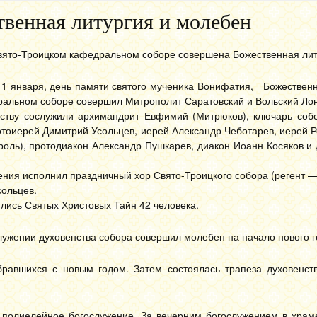
венная литургия и молебен
вято-Троицком кафедральном соборе совершена Божественная лит
а 1 января, день памяти святого мученика Вонифатия, Божествен
альном соборе совершил Митрополит Саратовский и Вольский Лон
ству сослужили архимандрит Евфимий (Митрюков), ключарь соб
отоиерей Димитрий Усольцев, иерей Александр Чеботарев, иерей 
оль), протодиакон Александр Пушкарев, диакон Иоанн Косяков и
ния исполнил праздничный хор Свято-Троицкого собора (регент — 
ольцев.
лись Святых Христовых Тайн 42 человека.
ужении духовенства собора совершил молебен на начало нового г
равшихся с новым годом. Затем состоялась трапеза духовенст
 полиелейное богослужение. За вечерним богослужением в храм