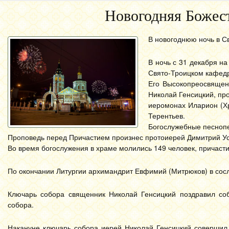
Новогодняя Божест
В новогоднюю ночь в С
В ночь с 31 декабря н
Свято-Троицком кафедр
Его Высокопреосвящен
Николай Генсицкий, пр
иеромонах Иларион (Хр
Терентьев.
Богослужебные песнопе
Проповедь перед Причастием произнес протоиерей Димитрий Ус
Во время богослужения в храме молились 149 человек, причасти
По окончании Литургии архимандрит Евфимий (Митрюков) в сосл
Ключарь собора священник Николай Генсицкий поздравил соб
собора.
Накануне ключарь собора иерей Николай Генсицкий совершил