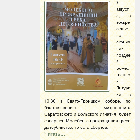
9
август
а, в
воскре
сенье,
по
оконча
нии
поздне
й
Божес
твенно
й
Литург
ии в
10.30 в Свято-Троицком соборе, по
благословению митрополита
Саратовского и Вольского Игнатия, будет
совершен Молебен о прекращении греха
детоубийства, то есть абортов.
Читать…