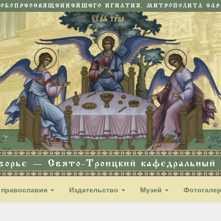
СОКОПРЕОСВЯЩЕННЕЙШЕГО ИГНАТИЯ, МИТРОПОЛИТА САРА
дворье — Свято-Троицкий кафедральный с
 православия
Издательство
Музей
Фотогале