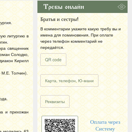
Требы онлайн
Братья и сестры!
ургия.
В комментарии укажите какую требу вы и
имена для поминовения. При оплате
ную литургию в
через телефон комментарий не
гин.
передаётся.
ора священник
Роман Солодко,
QR code
 диакон Кирилл
М.Е. Толчин).
Карта, телефон, Ю-мани
ода.
Реквизиты
ва и прихожан
Оплата через
Систему
е молились 63