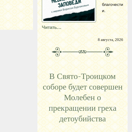
благочести
и.
Читать…
8 августа, 2026
В Свято-Троицком
соборе будет совершен
Молебен о
прекращении греха
детоубийства