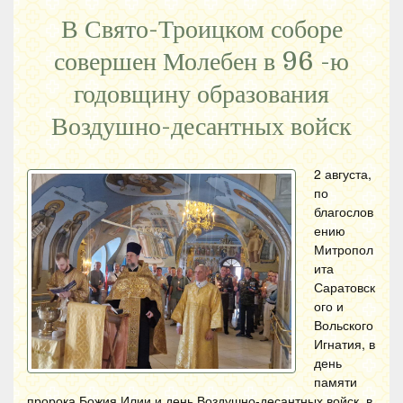
В Свято-Троицком соборе
совершен Молебен в 96 -ю
годовщину образования
Воздушно-десантных войск
2 августа,
по
благослов
ению
Митропол
ита
Саратовск
ого и
Вольского
Игнатия, в
день
памяти
пророка Божия Илии и день Воздушно-десантных войск, в