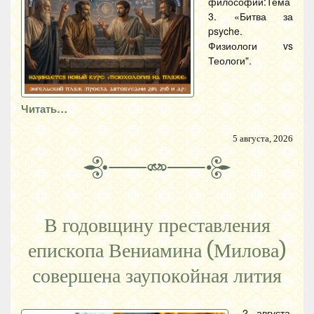
философии:Тема
3. «Битва за
psyche.
Физиологи vs
Теологи".
Читать…
5 августа, 2026
В годовщину преставления
епископа Вениамина (Милова)
совершена заупокойная лития
2 августа,