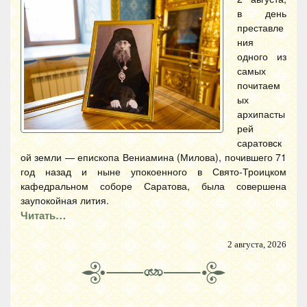
в день
преставле
ния
одного из
самых
почитаем
ых
архипасты
рей
саратовск
ой земли — епископа Вениамина (Милова), почившего 71
год назад и ныне упокоенного в Свято-Троицком
кафедральном соборе Саратова, была совершена
заупокойная лития.
Читать…
2 августа, 2026