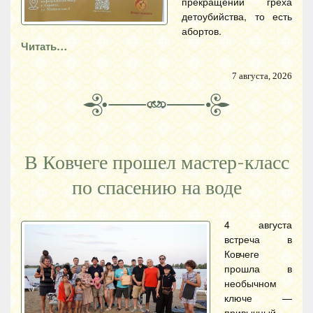
прекращении греха
детоубийства, то есть
абортов.
Читать…
7 августа, 2026
В Ковчеге прошел мастер-класс
по спасению на воде
4 августа
встреча в
Ковчеге
прошла в
необычном
ключе —
привычный