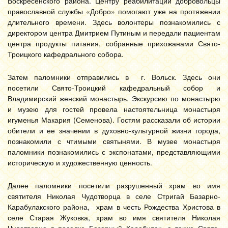
Воскресенского района. Центру реабилитации добровольцы
православной службы «Добро» помогают уже на протяжении
длительного времени. Здесь волонтеры познакомились с
директором центра Дмитрием Путиным и передали пациентам
центра продукты питания, собранные прихожанами Свято-
Троицкого кафедрального собора.
Затем паломники отправились в г. Вольск. Здесь они
посетили Свято-Троицкий кафедральный собор и
Владимирский женский монастырь. Экскурсию по монастырю
и музею для гостей провела настоятельница монастыря
игуменья Макария (Семенова). Гостям рассказали об истории
обители и ее значении в духовно-культурной жизни города,
познакомили с чтимыми святынями. В музее монастыря
паломники познакомились с экспонатами, представляющими
историческую и художественную ценность.
Далее паломники посетили разрушенный храм во имя
святителя Николая Чудотворца в селе Стригай Базарно-
Карабулакского района, храм в честь Рождества Христова в
селе Старая Жуковка, храм во имя святителя Николая