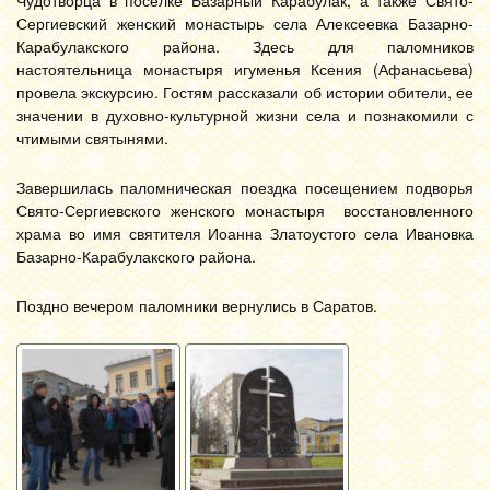
Чудотворца в поселке Базарный Карабулак, а также Свято-
Сергиевский женский монастырь села Алексеевка Базарно-
Карабулакского района. Здесь для паломников
настоятельница монастыря игуменья Ксения (Афанасьева)
провела экскурсию. Гостям рассказали об истории обители, ее
значении в духовно-культурной жизни села и познакомили с
чтимыми святынями.
Завершилась паломническая поездка посещением подворья
Свято-Сергиевского женского монастыря восстановленного
храма во имя святителя Иоанна Златоустого села Ивановка
Базарно-Карабулакского района.
Поздно вечером паломники вернулись в Саратов.