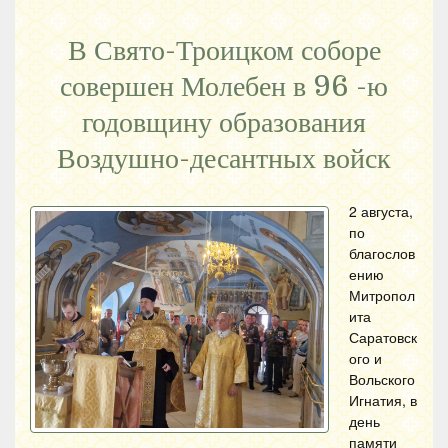
В Свято-Троицком соборе
совершен Молебен в 96 -ю
годовщину образования
Воздушно-десантных войск
2 августа,
по
благослов
ению
Митропол
ита
Саратовск
ого и
Вольского
Игнатия, в
день
памяти