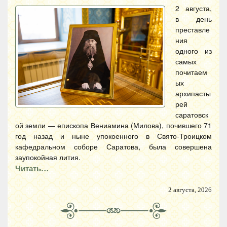
2 августа,
в день
преставле
ния
одного из
самых
почитаем
ых
архипасты
рей
саратовск
ой земли — епископа Вениамина (Милова), почившего 71
год назад и ныне упокоенного в Свято-Троицком
кафедральном соборе Саратова, была совершена
заупокойная лития.
Читать…
2 августа, 2026