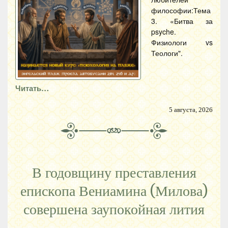
философии:Тема
3. «Битва за
psyche.
Физиологи vs
Теологи".
Читать…
5 августа, 2026
В годовщину преставления
епископа Вениамина (Милова)
совершена заупокойная лития