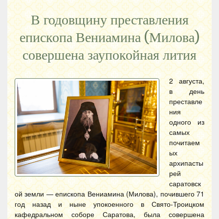
В годовщину преставления
епископа Вениамина (Милова)
совершена заупокойная лития
2 августа,
в день
преставле
ния
одного из
самых
почитаем
ых
архипасты
рей
саратовск
ой земли — епископа Вениамина (Милова), почившего 71
год назад и ныне упокоенного в Свято-Троицком
кафедральном соборе Саратова, была совершена