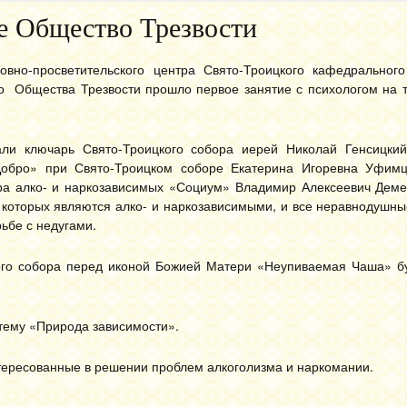
е Общество Трезвости
овно-просветительского центра Свято-Троицкого кафедрально
го Общества Трезвости прошло первое занятие с психологом на 
али ключарь Свято-Троицкого собора иерей Николай Генсицкий
Добро» при Свято-Троицком соборе Екатерина Игоревна Уфимц
ра алко- и наркозависимых «Социум» Владимир Алексеевич Демен
 которых являются алко- и наркозависимыми, и все неравнодушн
ьбе с недугами.
кого собора перед иконой Божией Матери «Неупиваемая Чаша» б
 тему «Природа зависимости».
нтересованные в решении проблем алкоголизма и наркомании.