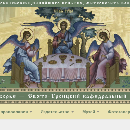
СОКОПРЕОСВЯЩЕННЕЙШЕГО ИГНАТИЯ, МИТРОПОЛИТА САРА
дворье — Свято-Троицкий кафедральный с
 православия
Издательство
Музей
Фотогале