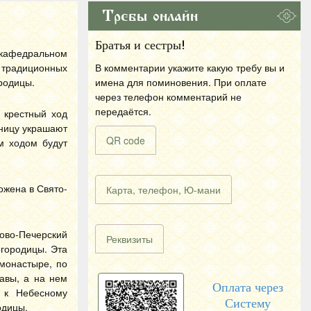
Требы онлайн
Братья и сестры!
 кафедральном
 традиционных
В комментарии укажите какую требу вы и
родицы.
имена для поминовения. При оплате
через телефон комментарий не
передаётся.
 крестный ход
ницу украшают
QR code
м ходом будут
ожена в Свято-
Карта, телефон, Ю-мани
ово-Печерский
Реквизиты
огородицы. Эта
 монастыре, по
авы, а на нем
Оплата через
ь к Небесному
Систему
одицы.