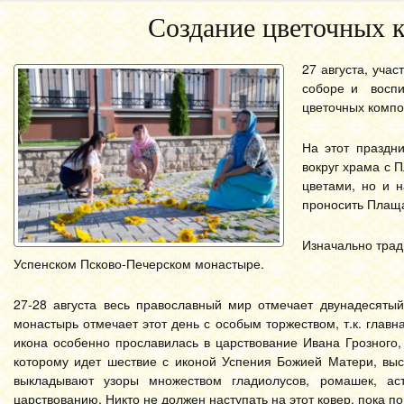
Создание цветочных к
27 августа, уча
соборе и воспи
цветочных компо
На этот праздн
вокруг храма с 
цветами, но и 
проносить Плащ
Изначально трад
Успенском Псково-Печерском монастыре.
27-28 августа весь православный мир отмечает двунадесятый
монастырь отмечает этот день с особым торжеством, т.к. глав
икона особенно прославилась в царствование Ивана Грозного, 
которому идет шествие с иконой Успения Божией Матери, выс
выкладывают узоры множеством гладиолусов, ромашек, аст
царствованию. Никто не должен наступать на этот ковер, пока п