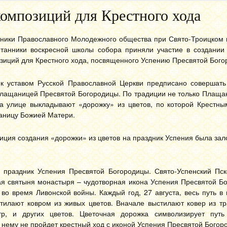
омпозиций для Крестного хода
стники Православного Молодежного общества при Свято-Троицком
танники воскресной школы собора приняли участие в создании
зиций для Крестного хода, посвященного Успению Пресвятой Бого
ик уставом Русской Православной Церкви предписано совершать
Плащаницей Пресвятой Богородицы. По традиции не только Плаща
на улице выкладывают «дорожку» из цветов, по которой Крестны
аницу Божией Матери.
иция создания «дорожки» из цветов на праздник Успения была зал
 праздник Успения Пресвятой Богородицы. Свято-Успенский Пск
ная святыня монастыря – чудотворная икона Успения Пресвятой Б
во время Ливонской войны. Каждый год, 27 августа, весь путь в
тилают ковром из живых цветов. Вначале выстилают ковер из тр
р, и других цветов. Цветочная дорожка символизирует пут
о нему не пройдет крестный ход с иконой Успения Пресвятой Богор