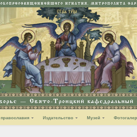
СОКОПРЕОСВЯЩЕННЕЙШЕГО ИГНАТИЯ, МИТРОПОЛИТА САРА
дворье — Свято-Троицкий кафедральный с
 православия
Издательство
Музей
Фотогале