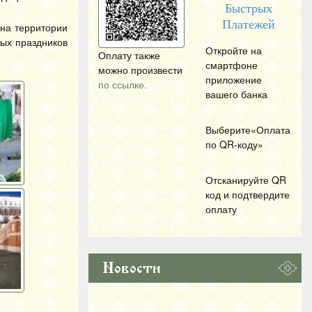
Быстрых
Платежей
 на территории
тых праздников
Откройте на
Оплату также
смартфоне
можно произвести
приложение
по ссылке.
вашего банка
Выберите«Оплата
по
QR
-коду»
Отсканируйте
QR
код и подтвердите
оплату
Новости