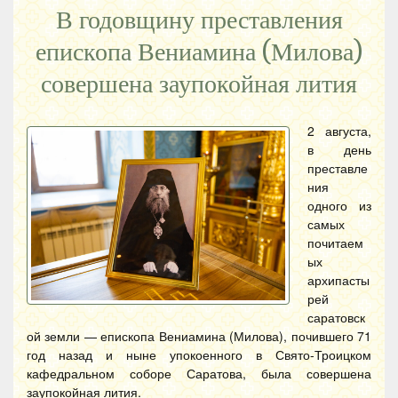
В годовщину преставления
епископа Вениамина (Милова)
совершена заупокойная лития
2 августа,
в день
преставле
ния
одного из
самых
почитаем
ых
архипасты
рей
саратовск
ой земли — епископа Вениамина (Милова), почившего 71
год назад и ныне упокоенного в Свято-Троицком
кафедральном соборе Саратова, была совершена
заупокойная лития.