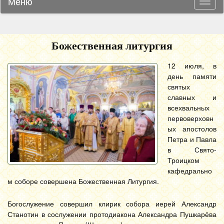
Меню
Навиг
Божественная литургия
12 июля, в
день памяти
святых
славных и
всехвальных
первоверховн
ых апостолов
Петра и Павла
в Свято-
Троицком
кафедрально
м соборе совершена Божественная Литургия.
Богослужение совершил клирик собора иерей Александр
Станотин в сослужении протодиакона Александра Пушкарёва