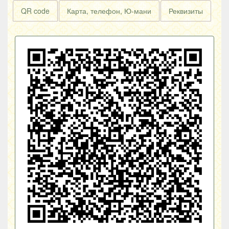
QR code
Карта, телефон, Ю-мани
Реквизиты