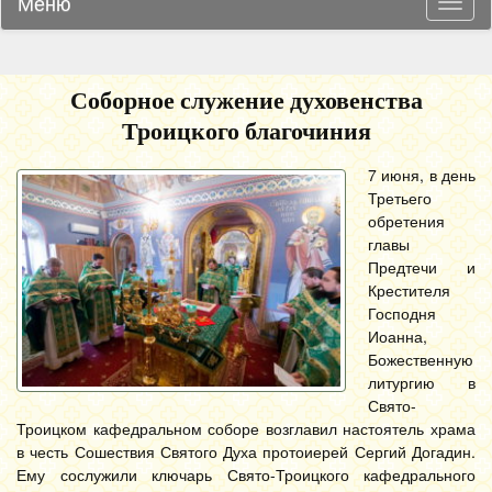
Меню
Навиг
Соборное служение духовенства
Троицкого благочиния
7 июня, в день
Третьего
обретения
главы
Предтечи и
Крестителя
Господня
Иоанна,
Божественную
литургию в
Свято-
Троицком кафедральном соборе возглавил настоятель храма
в честь Сошествия Святого Духа протоиерей Сергий Догадин.
Ему сослужили ключарь Свято-Троицкого кафедрального