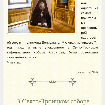
ния
одного из
самых
почитаем
ых
архипасты
рей
саратовск
ой земли — епископа Вениамина (Милова), почившего 71
год назад и ныне упокоенного в Свято-Троицком
кафедральном соборе Саратова, была совершена
заупокойная лития.
Читать…
2 августа, 2026
В Свято-Троицком соборе