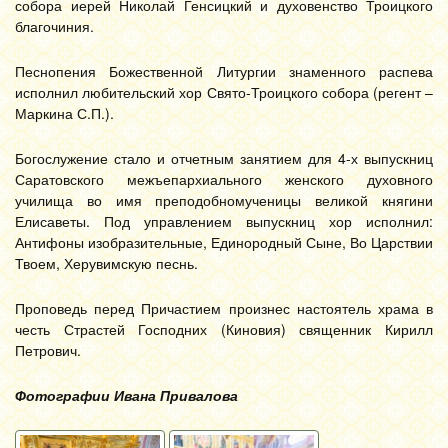
собора иерей Николай Генсицкий и духовенство Троицкого
благочиния.
Песнопения Божественной Литургии знаменного распева
исполнил любительский хор Свято-Троицкого собора (регент –
Маркина С.П.).
Богослужение стало и отчетным занятием для 4-х выпускниц
Саратовского межъепархиального женского духовного
училища во имя преподобномученицы великой княгини
Елисаветы. Под управлением выпускниц хор исполнил:
Антифоны изобразительные, Единородный Сыне, Во Царствии
Твоем, Херувимскую песнь.
Проповедь перед Причастием произнес настоятель храма в
честь Страстей Господних (Киновия) священник Кирилл
Петрович.
Фотографии Ивана Привалова