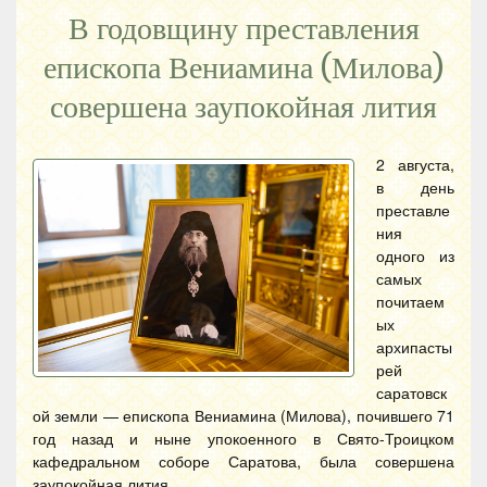
В годовщину преставления
епископа Вениамина (Милова)
совершена заупокойная лития
2 августа,
в день
преставле
ния
одного из
самых
почитаем
ых
архипасты
рей
саратовск
ой земли — епископа Вениамина (Милова), почившего 71
год назад и ныне упокоенного в Свято-Троицком
кафедральном соборе Саратова, была совершена
заупокойная лития.