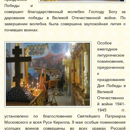
Победы и
совершил благодарственный молебен Господу Богу за
дарование победы в Великой Отечественной войне. По
завершении молебна была совершена заупокойная лития о
почивших воинах.
Особое
ежегодное
литургическое
поминовение,
приуроченное
к
празднованию
Дня Победы в
Великой
Отечественно
й войне 1941-
1945 гг.
установлено по благословению Святейшего Патриарха
Московского и всея Руси Кирилла. 9 мая особые поминовения
усопших воинов совершены во всех храмах Русской