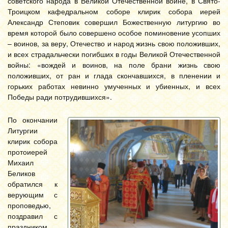
советского народа в Великой Отечественной войне, в Свято-
Троицком кафедральном соборе клирик собора иерей
Александр Степовик совершил Божественную литургию во
время которой было совершено особое поминовение усопших
– воинов, за веру, Отечество и народ жизнь свою положивших,
и всех страдальчески погибших в годы Великой Отечественной
войны: «вождей и воинов, на поле брани жизнь свою
положивших, от ран и глада скончавшихся, в пленении и
горьких работах невинно умученных и убиенных, и всех
Победы ради потрудившихся».
По окончании
Литургии
клирик собора
протоиерей
Михаил
Беликов
обратился к
верующим с
проповедью,
поздравил с
праздником