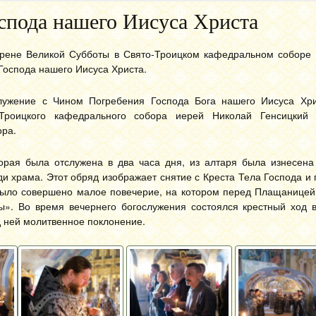
спода нашего Иисуса Христа
трене Великой Субботы в Свято-Троицком кафедральном соборе
Господа нашего Иисуса Христа.
лужение с Чином Погребения Господа Бога нашего Иисуса Хри
-Троицкого кафедрального собора иерей Николай Генсицкий 
ора.
торая была отслужена в два часа дня, из алтаря была изнесен
и храма. Этот обряд изображает снятие с Креста Тела Господа и
 было совершено малое повечерие, на котором перед Плащаницей
». Во время вечернего богослужения состоялся крестный ход в
 ней молитвенное поклонение.