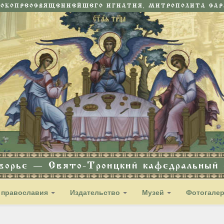
СОКОПРЕОСВЯЩЕННЕЙШЕГО ИГНАТИЯ, МИТРОПОЛИТА САРА
дворье — Свято-Троицкий кафедральный с
 православия
Издательство
Музей
Фотогале