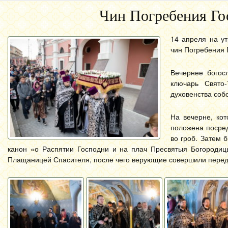
Чин Погребения Го
14 апреля на у
чин Погребения 
Вечернее богос
ключарь Свято
духовенства соб
На вечерне, ко
положена посред
во гроб. Затем
канон «о Распятии Господни и на плач Пресвятыя Богородицы
Плащаницей Спасителя, после чего верующие совершили перед