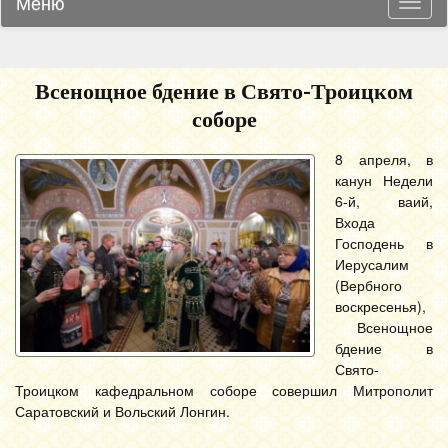
Меню
Навиг
Всенощное бдение в Свято-Троицком
соборе
8 апреля, в
канун Недели
6-й, ваий,
Входа
Господень в
Иерусалим
(Вербного
воскресенья),
Всенощное
бдение в
Свято-
Троицком кафедральном соборе совершил Митрополит
Саратовский и Вольский Лонгин.