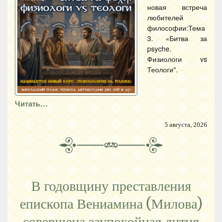
новая встреча
любителей
философии:Тема
3. «Битва за
psyche.
Физиологи vs
Теологи".
Читать…
5 августа, 2026
В годовщину преставления
епископа Вениамина (Милова)
совершена заупокойная лития