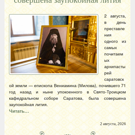
2 августа,
в день
преставле
ния
одного из
самых
почитаем
ых
архипасты
рей
саратовск
ой земли — епископа Вениамина (Милова), почившего 71
год назад и ныне упокоенного в Свято-Троицком
кафедральном соборе Саратова, была совершена
заупокойная лития.
Читать…
2 августа, 2026