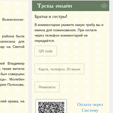
Требы онлайн
Братья и сестры!
Вознесенско-
В комментарии укажите какую требу вы и
имена для поминовения. При оплате
через телефон комментарий не
о района была
передаётся.
написана для
иар на Святой
QR code
рей Владимир
 также жители
Карта, телефон, Ю-мани
м был совершен
ица». Молебен
трия Полохова,
Реквизиты
лей храма, на
Оплата через
Систему