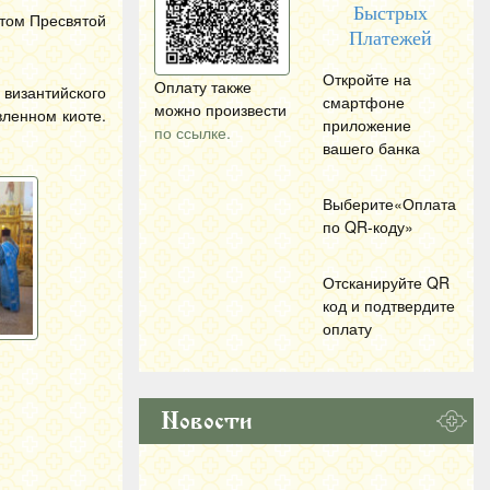
Быстрых
том Пресвятой
Платежей
Откройте на
Оплату также
 византийского
смартфоне
можно произвести
вленном киоте.
приложение
по ссылке.
вашего банка
Выберите«Оплата
по
QR
-коду»
Отсканируйте
QR
код и подтвердите
оплату
Новости