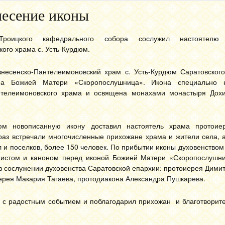
есение иконы
Троицкого кафедрального собора сослужил настоятелю 
ого храма с. Усть-Курдюм.
знесенско-Пантелеимоновский храм с. Усть-Курдюм Саратовског
на Божией Матери «Скоропослушница». Икона специально 
нтелеимоновского храма и освящена монахами монастыря Дох
дюм новописанную икону доставил настоятель храма протоие
аз встречали многочисленные прихожане храма и жители села, а
 и поселков, более 150 человек. По прибытии иконы духовенство
истом и каноном перед иконой Божией Матери «Скоропослушн
 сослужении духовенства Саратовской епархии: протоиерея Дими
ерея Макария Тагаева, протодиакона Александра Пушкарева.
 с радостным событием и поблагодарил прихожан и благотворите
.