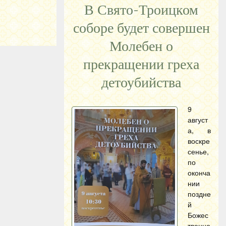
В Свято-Троицком
соборе будет совершен
Молебен о
прекращении греха
детоубийства
9
август
а, в
воскре
сенье,
по
оконча
нии
поздне
й
Божес
твенно