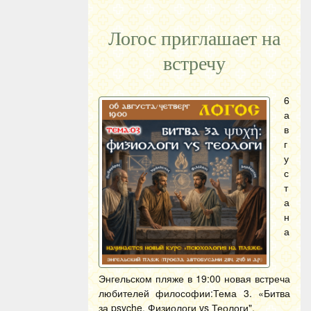
Логос приглашает на
встречу
6
а
в
г
у
с
т
а
н
а
Энгельском пляже в 19:00 новая встреча
любителей философии:Тема 3. «Битва
за psyche. Физиологи vs Теологи".