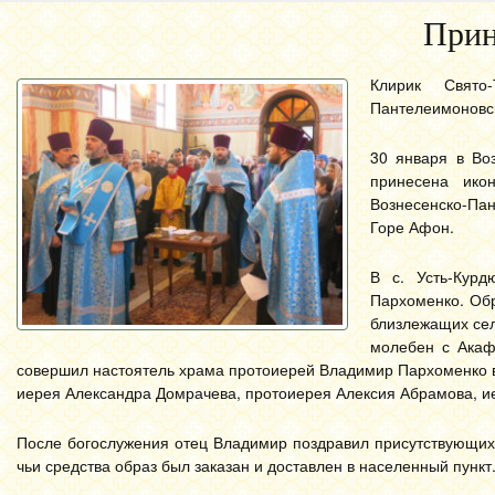
Прин
Клирик Свято-
Пантелеимоновск
30 января в Во
принесена ико
Вознесенско-Па
Горе Афон.
В с. Усть-Кур
Пархоменко. Обр
близлежащих сел
молебен с Акаф
совершил настоятель храма протоиерей Владимир Пархоменко в
иерея Александра Домрачева, протоиерея Алексия Абрамова, и
После богослужения отец Владимир поздравил присутствующих
чьи средства образ был заказан и доставлен в населенный пункт