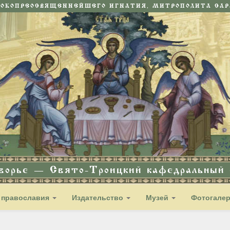
СОКОПРЕОСВЯЩЕННЕЙШЕГО ИГНАТИЯ, МИТРОПОЛИТА САРА
дворье — Свято-Троицкий кафедральный с
 православия
Издательство
Музей
Фотогале