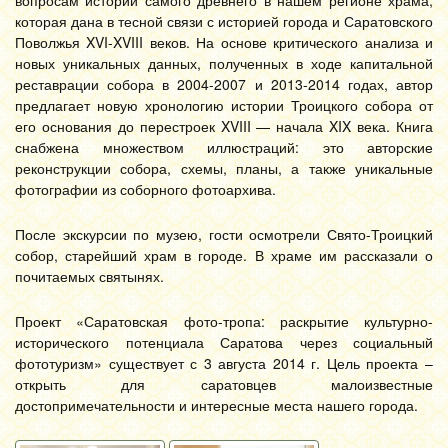
вопросам истории самого древнего в нашем регионе храма,
которая дана в тесной связи с историей города и Саратовского
Поволжья XVI-XVIII веков. На основе критического анализа и
новых уникальных данных, полученных в ходе капитальной
реставрации собора в 2004-2007 и 2013-2014 годах, автор
предлагает новую хронологию истории Троицкого собора от
его основания до перестроек XVIII — начала XIX века. Книга
снабжена множеством иллюстраций: это авторские
реконструкции собора, схемы, планы, а также уникальные
фотографии из соборного фотоархива.
После экскурсии по музею, гости осмотрели Свято-Троицкий
собор, старейший храм в городе. В храме им рассказали о
почитаемых святынях.
Проект «Саратовская фото-тропа: раскрытие культурно-
исторического потенциала Саратова через социальный
фототуризм» существует с 3 августа 2014 г. Цель проекта –
открыть для саратовцев малоизвестные
достопримечательности и интересные места нашего города.