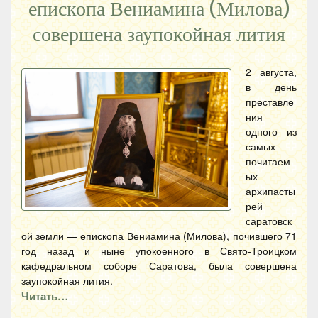
епископа Вениамина (Милова)
совершена заупокойная лития
2 августа,
в день
преставле
ния
одного из
самых
почитаем
ых
архипасты
рей
саратовск
ой земли — епископа Вениамина (Милова), почившего 71
год назад и ныне упокоенного в Свято-Троицком
кафедральном соборе Саратова, была совершена
заупокойная лития.
Читать…