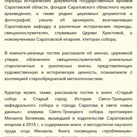
образцы исторических документов государственных архивов
Саратовской области, фондов Саратовского областного музея
краеведения, а также редких церковных документов и
фотографий; узнали об архиереях, возглавлявших
Саратовскую кафедру в различные исторические периоды,
священнослужителях, служивших Церкви Христовой, о
новомучениках Саратовской епархии, ктиторах собора.
В комнате-ризнице гостям рассказали об иконах, церковной
утвари, облачениях священнослужителей, уникальных
старопечатных и рукописных книгах, представляющих
художественную и историческую ценность, познакомили c
коллекцией старообрядческой металлопластики.
Куратор музея, также, рассказала гостям о книге «Старый
собор и Старый город: История Свято-Троицкого
кафедрального собора и города Саратова в свете новых
данных» клирика Свято-Троицкого собора протоиерея
Михаила Беликова, вышедшей в издательстве Саратовской
епархии в 2015 г, о содержании книги, о методологии научного
труда отца Михаила. Книга посвящена «проблемным»