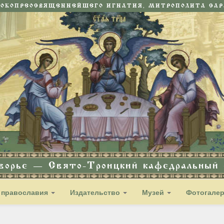
СОКОПРЕОСВЯЩЕННЕЙШЕГО ИГНАТИЯ, МИТРОПОЛИТА САРА
дворье — Свято-Троицкий кафедральный с
 православия
Издательство
Музей
Фотогале