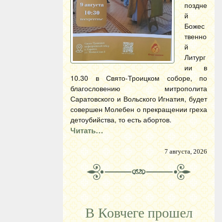
поздне
й
Божес
твенно
й
Литург
ии в
10.30 в Свято-Троицком соборе, по
благословению митрополита
Саратовского и Вольского Игнатия, будет
совершен Молебен о прекращении греха
детоубийства, то есть абортов.
Читать…
7 августа, 2026
В Ковчеге прошел