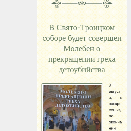
В Свято-Троицком
соборе будет совершен
Молебен о
прекращении греха
детоубийства
9
август
а, в
воскре
сенье,
по
оконча
нии