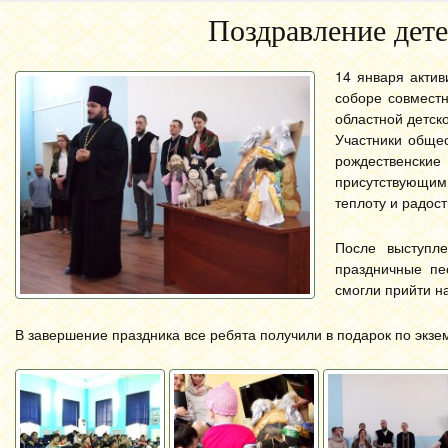
Поздравление дет
14 января акти
соборе совмест
областной детск
Участники общес
рождественски
присутствующим 
теплоту и радост
После выступл
праздничные пе
смогли прийти на
В завершение праздника все ребята получили в подарок по экзе