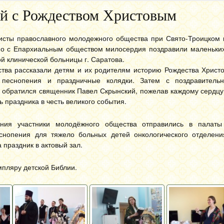
ей с Рождеством Христовым
висты православного молодежного общества при Свято-Троицком
но с Епархиальным обществом милосердия поздравили маленьких
ой клинической больницы г. Саратова.
тва рассказали детям и их родителям историю Рождества Христо
е песнопения и праздничные колядки. Затем с поздравитель
обратился священник Павел Скрынский, пожелав каждому сердцу 
ь праздника в честь великого события.
ения участники молодёжного общества отправились в палаты
снопения для тяжело больных детей онкологического отделени
 праздник в актовый зал.
мпляру детской Библии.