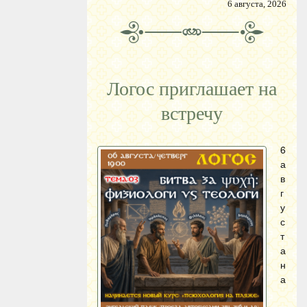
6 августа, 2026
Логос приглашает на
встречу
6
а
в
г
у
с
т
а
н
а