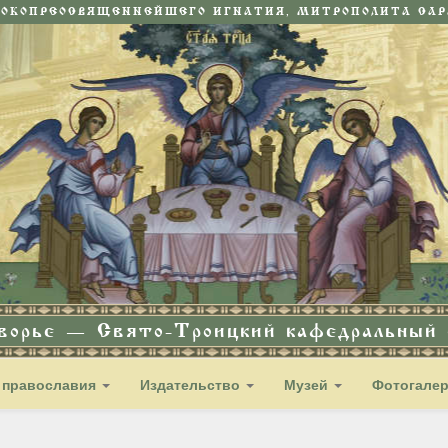
СОКОПРЕОСВЯЩЕННЕЙШЕГО ИГНАТИЯ, МИТРОПОЛИТА САРА
дворье — Свято-Троицкий кафедральный с
 православия
Издательство
Музей
Фотогале