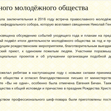
ного молодёжного общества
шла заключительная в 2016 году встреча православного молодёж
 кафедрального собора, которую возглавил священник Николай Ген
освящена обсуждению событий уходящего года и планам на пре
ай подвёл итоги деятельности молодёжного общества за год и п
ядущим рождественским мероприятиям, благотворительным выезда
ский приют, к одиноким пожилым людям. Участники поразмы
циальных проектов и об улучшении организации подобной д
ожелал ребятам в наступающем году с новыми силами принима
те общества и огласил благодарственное письмо от министерств
кте «Вы не одни», особенно была отмечена Евгения Бичан. Так
щества к общей исповеди и причастию в праздник Рождества Христ
одством профессионального шеф-повара были приготовлены пост