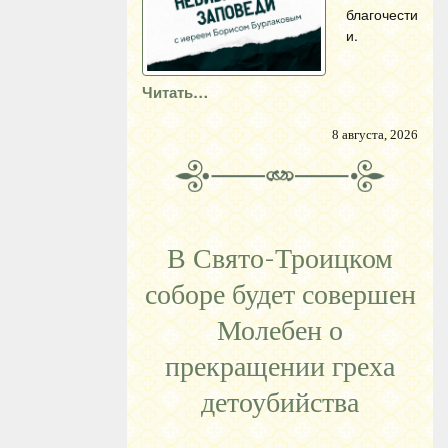
благочести
и.
Читать…
8 августа, 2026
В Свято-Троицком
соборе будет совершен
Молебен о
прекращении греха
детоубийства