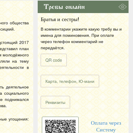
Требы онлайн
Братья и сестры!
ного общества
сицкий.
В комментарии укажите какую требу вы и
имена для поминовения. При оплате
через телефон комментарий не
дстоящий 2017
передаётся.
редставил план
м молодёжного
QR code
шляли на тему
еятельности в
Карта, телефон, Ю-мани
ть деятельное
а социального
же поднимался
Реквизиты
ова.
ные угощения:
Оплата через
Систему