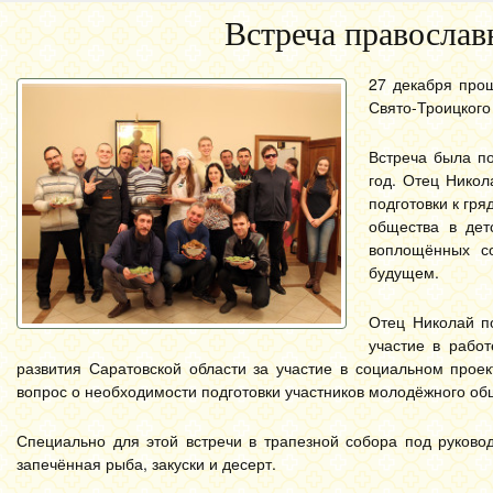
Встреча православ
27 декабря про
Свято-Троицкого
Встреча была п
год. Отец Никол
подготовки к гр
общества в дет
воплощённых со
будущем.
Отец Николай п
участие в рабо
развития Саратовской области за участие в социальном прое
вопрос о необходимости подготовки участников молодёжного об
Специально для этой встречи в трапезной собора под руков
запечённая рыба, закуски и десерт.