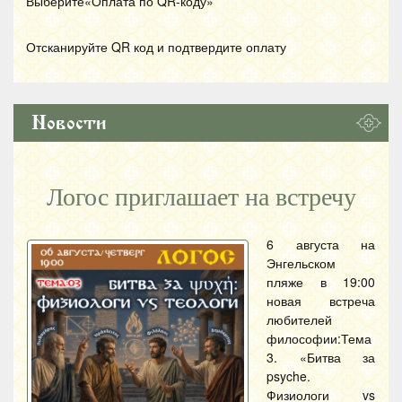
Выберите«Оплата по
QR
-коду»
Отсканируйте
QR
код и подтвердите оплату
Новости
Логос приглашает на встречу
6 августа на
Энгельском
пляже в 19:00
новая встреча
любителей
философии:Тема
3. «Битва за
psyche.
Физиологи vs