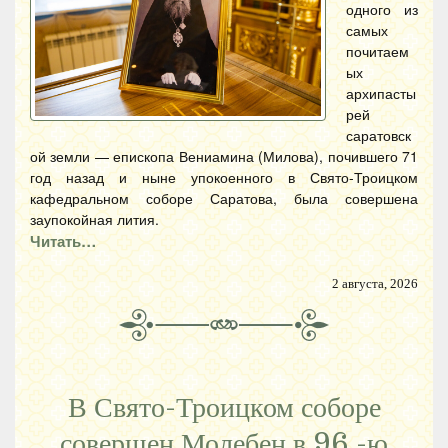
одного из
самых
почитаем
ых
архипасты
рей
саратовск
ой земли — епископа Вениамина (Милова), почившего 71
год назад и ныне упокоенного в Свято-Троицком
кафедральном соборе Саратова, была совершена
заупокойная лития.
Читать…
2 августа, 2026
В Свято-Троицком соборе
совершен Молебен в 96 -ю