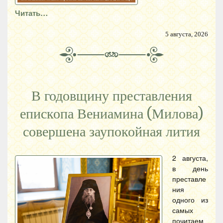
Читать…
5 августа, 2026
В годовщину преставления
епископа Вениамина (Милова)
совершена заупокойная лития
2 августа,
в день
преставле
ния
одного из
самых
почитаем