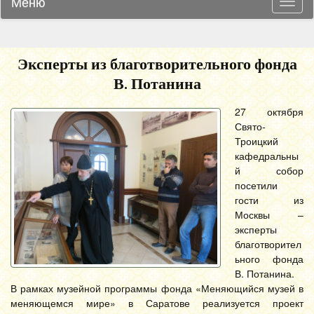
Меню
Навиг
Эксперты из благотворительного фонда
В. Потанина
27 октября
Свято-
Троицкий
кафедральны
й собор
посетили
гости из
Москвы –
эксперты
благотворител
ьного фонда
В. Потанина.
В рамках музейной программы фонда «Меняющийся музей в
меняющемся мире» в Саратове реализуется проект