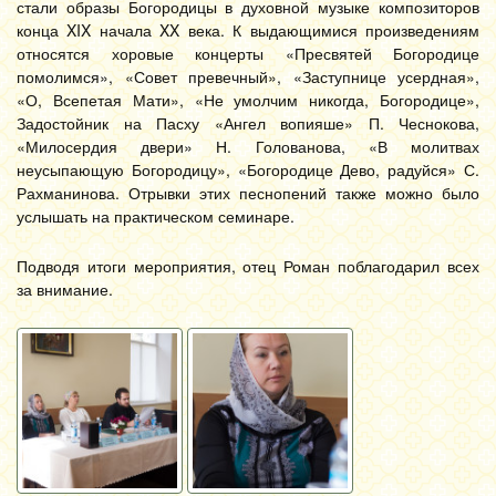
стали образы Богородицы в духовной музыке композиторов
конца XIX начала XX века. К выдающимися произведениям
относятся хоровые концерты «Пресвятей Богородице
помолимся», «Совет превечный», «Заступнице усердная»,
«О, Всепетая Мати», «Не умолчим никогда, Богородице»,
Задостойник на Пасху «Ангел вопияше» П. Чеснокова,
«Милосердия двери» Н. Голованова, «В молитвах
неусыпающую Богородицу», «Богородице Дево, радуйся» С.
Рахманинова. Отрывки этих песнопений также можно было
услышать на практическом семинаре.
Подводя итоги мероприятия, отец Роман поблагодарил всех
за внимание.