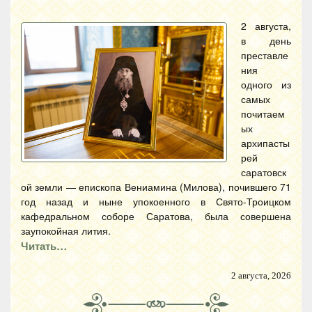
2 августа,
в день
преставле
ния
одного из
самых
почитаем
ых
архипасты
рей
саратовск
ой земли — епископа Вениамина (Милова), почившего 71
год назад и ныне упокоенного в Свято-Троицком
кафедральном соборе Саратова, была совершена
заупокойная лития.
Читать…
2 августа, 2026