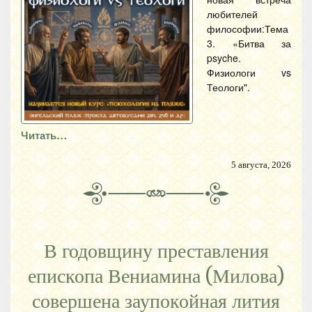
любителей
философии:Тема
3. «Битва за
psyche.
Физиологи vs
Теологи".
Читать…
5 августа, 2026
В годовщину преставления
епископа Вениамина (Милова)
совершена заупокойная лития