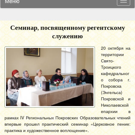
Меню
Навиг
Семинар, посвященному регентскому
служению
20 октября на
территории
Свято-
Троицкого
кафедральног
о собора г.
Покровска
(Энгельса)
Покровской и
Николаевской
епархии в
рамках IV Региональных Покровских Образовательных чтений
впервые прошел практический семинар «Церковное пение:
практика и художественное воплощение».