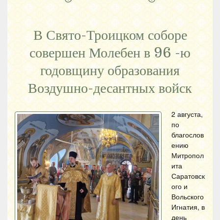
В Свято-Троицком соборе
совершен Молебен в 96 -ю
годовщину образования
Воздушно-десантных войск
2 августа,
по
благослов
ению
Митропол
ита
Саратовск
ого и
Вольского
Игнатия, в
день