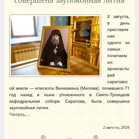
2 августа,
в день
преставле
ния
одного из
самых
почитаем
ых
архипасты
рей
саратовск
ой земли — епископа Вениамина (Милова), почившего 71
год назад и ныне упокоенного в Свято-Троицком
кафедральном соборе Саратова, была совершена
заупокойная лития.
Читать…
2 августа, 2026