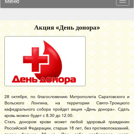
Меню
Навиг
Акция «День донора»
28 октября, по благословению Митрополита Саратовского и
Вольского Лонгина, на территории Свято-Троицкого
кафедрального собора пройдет акция «День донора».
Сдать
кровь можно будет с 8.30 до 12.00.
Стать донором крови может любой здоровый гражданин
Российской Федерации, старше 18 лет, без противопоказаний,
весом больше 50 кг. При себе необходимо иметь