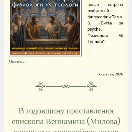
новая встреча
любителей
философии:Тема
3. «Битва за
psyche.
Физиологи vs
Теологи".
Читать…
5 августа, 2026
В годовщину преставления
епископа Вениамина (Милова)
совершена заупокойная лития